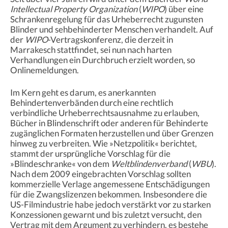
Intellectual Property Organization
(
WIPO
) über eine
Schrankenregelung für das Urheberrecht zugunsten
Blinder und sehbehinderter Menschen verhandelt. Auf
der
WIPO
-Vertragskonferenz, die derzeit in
Marrakesch stattfindet, sei nun nach harten
Verhandlungen ein Durchbruch erzielt worden, so
Onlinemeldungen.
Im Kern geht es darum, es anerkannten
Behindertenverbänden durch eine rechtlich
verbindliche Urheberrechtsausnahme zu erlauben,
Bücher in Blindenschrift oder anderen für Behinderte
zugänglichen Formaten herzustellen und über Grenzen
hinweg zu verbreiten. Wie »Netzpolitik« berichtet,
stammt der ursprüngliche Vorschlag für die
»Blindeschranke« von dem
Weltblindenverband
(
WBU
).
Nach dem 2009 eingebrachten Vorschlag sollten
kommerzielle Verlage angemessene Entschädigungen
für die Zwangslizenzen bekommen. Insbesondere die
US-Filmindustrie habe jedoch verstärkt vor zu starken
Konzessionen gewarnt und bis zuletzt versucht, den
Vertrag mit dem Argument zu verhindern, es bestehe