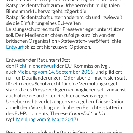
Ratspräsidentschaft zum »Urheberrecht im digitalen
Binnenmarkt« hervorgeht, zögert die
Ratspräsidentschaft unter anderem, ob und inwieweit
sie die Einführung eines EU-weiten
Leistungsschutzrechts für Presseverleger unterstützen
soll. Der Medienberichten zufolge kürzlich von der
britischen Organisation »Statewatch« veröffentlichte
Entwurf
skizziert hierzu zwei Optionen.
Entweder der Rat unterstützt
den
Richtlinienentwurf
der EU-Kommission (vgl.
auch
Meldung vom 14. September 2016
) und plädiert
nur für Detailänderungen. Oder aber er macht sich statt
für ein neues Schutzrecht für eine Vermutungsregel
stark, die es Presseverlegern ermöglichen soll, zunächst
auch ohne gesonderten Rechtenachweis gegen
Urheberrechtsverletzungen vorzugehen. Diese Option
ähnelt dem Vorschlag der früheren Berichterstatterin
des EU-Parlaments, Therese
Comodini Cachia
(vgl.
Meldung vom 9. März 2017
).
Beobachtern zufolge dürften die Gespräche über eine