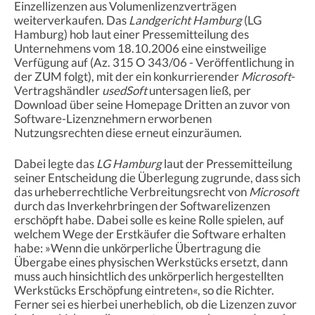
Einzellizenzen aus Volumenlizenzverträgen
weiterverkaufen. Das
Landgericht Hamburg
(LG
Hamburg) hob laut einer Pressemitteilung des
Unternehmens vom 18.10.2006 eine einstweilige
Verfügung auf (Az. 315 O 343/06 - Veröffentlichung in
der ZUM folgt), mit der ein konkurrierender
Microsoft
-
Vertragshändler
usedSoft
untersagen ließ, per
Download über seine Homepage Dritten an zuvor von
Software-Lizenznehmern erworbenen
Nutzungsrechten diese erneut einzuräumen.
Dabei legte das
LG Hamburg
laut der Pressemitteilung
seiner Entscheidung die Überlegung zugrunde, dass sich
das urheberrechtliche Verbreitungsrecht von
Microsoft
durch das Inverkehrbringen der Softwarelizenzen
erschöpft habe. Dabei solle es keine Rolle spielen, auf
welchem Wege der Erstkäufer die Software erhalten
habe: »Wenn die unkörperliche Übertragung die
Übergabe eines physischen Werkstücks ersetzt, dann
muss auch hinsichtlich des unkörperlich hergestellten
Werkstücks Erschöpfung eintreten«, so die Richter.
Ferner sei es hierbei unerheblich, ob die Lizenzen zuvor