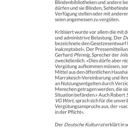
Blindenbibliotheken und andere bef
dürfen und sie Blinden, Sehbehind
Verfügung stellen oder mit andere
seien angemessen zu vergüten.
Kritisiert wurde vor allem die mit
und administrive Belastung. Der
De
bezeichnete den Gesetzesentwurf be
inakzeptabel«. Der Pressemitteilu
Gerhard
Pfennig
, Sprecher der
Ini
zweckdienlich. »Dies dürfe aber nic
Vergütung aufkommen müssen, sonde
Mittel aus den öffentlichen Hausha
Marrakesch-Vereinbarung und ihre
an Nutzungsentgelten durch Verzic
Menschen getragen werden, die sich
Situation befänden.« Auch Robert
VG Wort
, sprach sich für die unv
Vergütungsanspruchs aus, der »sach
in der Pflicht«.
Der
Deutsche Kulturrat
erklärt in 