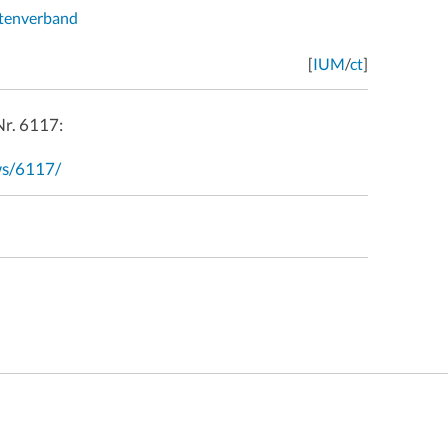
rtenverband
[
IUM
/
ct
]
Nr. 6117:
ws/6117/