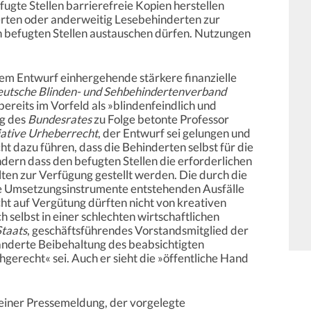
ugte Stellen barrierefreie Kopien herstellen
erten oder anderweitig Lesebehinderten zur
n befugten Stellen austauschen dürfen. Nutzungen
 dem Entwurf einhergehende stärkere finanzielle
utsche Blinden- und Sehbehindertenverband
reits im Vorfeld als »blindenfeindlich und
ng des
Bundesrates
zu Folge betonte Professor
tiative Urheberrecht
, der Entwurf sei gelungen und
ht dazu führen, dass die Behinderten selbst für die
rn dass den befugten Stellen die erforderlichen
lten zur Verfügung gestellt werden. Die durch die
 Umsetzungsinstrumente entstehenden Ausfälle
ht auf Vergütung dürften nicht von kreativen
 selbst in einer schlechten wirtschaftlichen
Staats
, geschäftsführendes Vorstandsmitglied der
eränderte Beibehaltung des beabsichtigten
gerecht« sei. Auch er sieht die »öffentliche Hand
seiner Pressemeldung, der vorgelegte