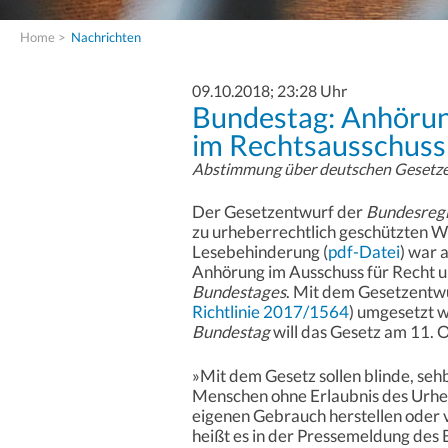
Home
>
Nachrichten
09.10.2018; 23:28 Uhr
Bundestag: Anhörun
im Rechtsausschuss
Abstimmung über deutschen Gesetze
Der Gesetzentwurf der
Bundesreg
zu urheberrechtlich geschützten W
Lesebehinderung (
pdf-Datei
) war 
Anhörung im Ausschuss für Recht 
Bundestages
. Mit dem Gesetzentwu
Richtlinie 2017/1564
) umgesetzt w
Bundestag
will das Gesetz am 11. O
»Mit dem Gesetz sollen blinde, se
Menschen ohne Erlaubnis des Urhe
eigenen Gebrauch herstellen oder v
heißt es in der Pressemeldung des