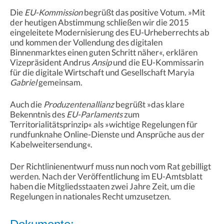
Die
EU-Kommission
begrüßt das positive Votum. »Mit
der heutigen Abstimmung schließen wir die 2015
eingeleitete Modernisierung des EU-Urheberrechts ab
und kommen der Vollendung des digitalen
Binnenmarktes einen guten Schritt näher«, erklären
Vizepräsident Andrus
Ansip
und die EU-Kommissarin
für die digitale Wirtschaft und Gesellschaft Maryia
Gabriel
gemeinsam.
Auch die
Produzentenallianz
begrüßt »das klare
Bekenntnis des
EU-Parlaments
zum
Territorialitätsprinzip« als »wichtige Regelungen für
rundfunknahe Online-Dienste und Ansprüche aus der
Kabelweitersendung«.
Der Richtlinienentwurf muss nun noch vom Rat gebilligt
werden. Nach der Veröffentlichung im EU-Amtsblatt
haben die Mitgliedsstaaten zwei Jahre Zeit, um die
Regelungen in nationales Recht umzusetzen.