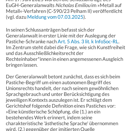
EuGH-Generalanwalts
Nicholas Emiliou
im »Metall auf
Metall«-Verfahren (C-590/23 Pelham II) veröffentlicht
(vgl. dazu
Meldung vom 07.03.2025
).
In seinen Schlussanträgen befasst sich der
Generalanwalt in erster Linie mit der Auslegung der
Pastiche-Schranke nach
Art. 5 Abs. 3 lit. k InfoSoc-RL
.
Im Zentrum steht dabei die Frage, wie sich Kunstfreiheit
und das Ausschließlichkeitsrecht der
Rechteinhaber*innen in einen angemessenen Ausgleich
bringen lassen.
Der Generalanwalt betont zunächst, dass es sich beim
Pastiche-Begriff um einen autonomen Begriff des
Unionsrechts handelt, der nach seinem gewöhnlichen
Sprachgebrauch und unter Berücksichtigung des
jeweiligen Kontexts auszulegen ist. Er schlägt dem
Gerichtshof folgende Definition eines Pastiches vor:
»Eine künstlerische Schöpfung, die (1.) an ein
bestehendes Werk erinnert, indem seine
charakteristische 'ästhetische Sprache' übernommen
wird, (2.) gegenüber der imitierten Quelle