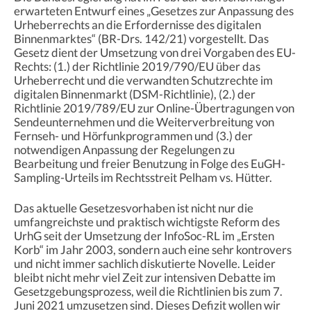
erwarteten Entwurf eines „Gesetzes zur Anpassung des
Urheberrechts an die Erfordernisse des digitalen
Binnenmarktes“ (BR-Drs. 142/21) vorgestellt. Das
Gesetz dient der Umsetzung von drei Vorgaben des EU-
Rechts: (1.) der Richtlinie 2019/790/EU über das
Urheberrecht und die verwandten Schutzrechte im
digitalen Binnenmarkt (DSM-Richtlinie), (2.) der
Richtlinie 2019/789/EU zur Online-Übertragungen von
Sendeunternehmen und die Weiterverbreitung von
Fernseh- und Hörfunkprogrammen und (3.) der
notwendigen Anpassung der Regelungen zu
Bearbeitung und freier Benutzung in Folge des EuGH-
Sampling-Urteils im Rechtsstreit Pelham vs. Hütter.
Das aktuelle Gesetzesvorhaben ist nicht nur die
umfangreichste und praktisch wichtigste Reform des
UrhG seit der Umsetzung der InfoSoc-RL im „Ersten
Korb“ im Jahr 2003, sondern auch eine sehr kontrovers
und nicht immer sachlich diskutierte Novelle. Leider
bleibt nicht mehr viel Zeit zur intensiven Debatte im
Gesetzgebungsprozess, weil die Richtlinien bis zum 7.
Juni 2021 umzusetzen sind. Dieses Defizit wollen wir