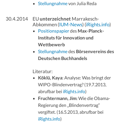
Stellungnahme
von Julia Reda
30.4.2014
EU
unterzeichnet
Marrakesch-
Abkommen (
IUM-News
) (
iRights.info
)
Positionspapier
des
Max-Planck-
Instituts für Innovation und
Wettbewerb
Stellungnahme
des
Börsenvereins des
Deutschen Buchhandels
Literatur:
Köklü, Kaya
: Analyse: Was bringt der
WIPO-Blindenvertrag? (19.7.2013,
abrufbar bei
iRights.info
)
Fruchtermann, Jim:
Wie die Obama-
Regierung den „Blindenvertrag“
vergiftet. (16.5.2013, abrufbar bei
iRights.info
)