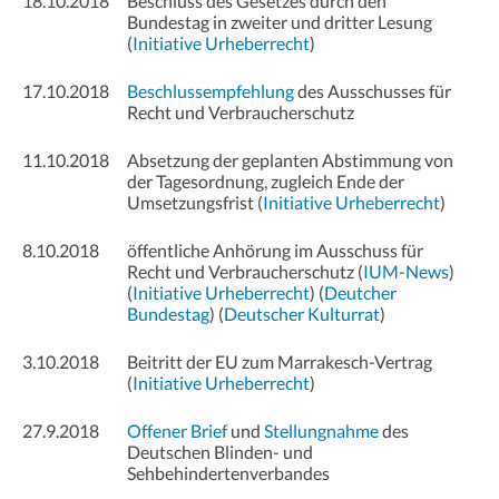
18.10.2018
Beschluss des Gesetzes durch den
Bundestag in zweiter und dritter Lesung
(
Initiative Urheberrecht
)
17.10.2018
Beschlussempfehlung
des Ausschusses für
Recht und Verbraucherschutz
11.10.2018
Absetzung der geplanten Abstimmung von
der Tagesordnung, zugleich Ende der
Umsetzungsfrist (
Initiative Urheberrecht
)
8.10.2018
öffentliche Anhörung im Ausschuss für
Recht und Verbraucherschutz (
IUM-News
)
(
Initiative Urheberrecht
) (
Deutcher
Bundestag
) (
Deutscher Kulturrat
)
3.10.2018
Beitritt der EU zum Marrakesch-Vertrag
(
Initiative Urheberrecht
)
27.9.2018
Offener Brief
und
Stellungnahme
des
Deutschen Blinden- und
Sehbehindertenverbandes