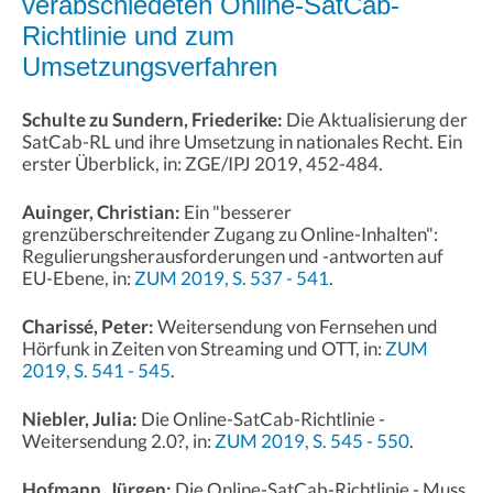
verabschiedeten Online-SatCab-
Richtlinie und zum
Umsetzungsverfahren
Schulte zu Sundern, Friederike:
Die Aktualisierung der
SatCab-RL und ihre Umsetzung in nationales Recht. Ein
erster Überblick, in: ZGE/IPJ 2019, 452-484.
Auinger, Christian:
Ein "besserer
grenzüberschreitender Zugang zu Online-Inhalten":
Regulierungsherausforderungen und -antworten auf
EU-Ebene, in:
ZUM 2019, S. 537 - 541
.
Charissé, Peter:
Weitersendung von Fernsehen und
Hörfunk in Zeiten von Streaming und OTT, in:
ZUM
2019, S. 541 - 545
.
Niebler, Julia:
Die Online-SatCab-Richtlinie -
Weitersendung 2.0?, in:
ZUM 2019, S. 545 - 550
.
Hofmann, Jürgen:
Die Online-SatCab-Richtlinie - Muss