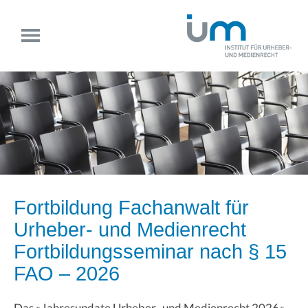
Fortbildung Fachanwalt für
Urheber- und Medienrecht
Fortbildungsseminar nach § 15
FAO
– 2026
Das »Jahresupdate Urheber- und Medienrecht 2026«