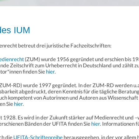
 des IUM
nrecht betreut drei juristische Fachzeitschriften:
Medienrecht
(ZUM) wurde 1956 gegründet und erschien bis 1
ende Zeitschrift zum Urheberrecht in Deutschland und zählt z
tor*innen finden Sie
hier
.
ZUM-RD) wurde 1997 gegründet. In der ZUM-RD werden u.a.
barkeit abgedruckt, deren Kenntnis für die tägliche Beratungs
uch kompetent von Autorinnen und Autoren aus Wissenschaft 
en Sie
hier
.
eit 1928. Es wird in der Zukunft stärker auf Medienrecht und 
erschienen Bänden der UFITA finden Sie
hier
. Informationen f
ch die
UFITA-Schriftenreihe
herausgegeben, in der vor allem