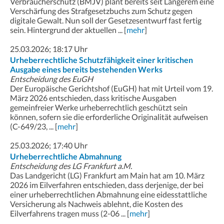
Verbraucherschutz (BMJV) plant bereits seit Längerem eine
Verschärfung des Strafgesetzbuchs zum Schutz gegen
digitale Gewalt. Nun soll der Gesetzesentwurf fast fertig
sein. Hintergrund der aktuellen ... [
mehr
]
25.03.2026; 18:17 Uhr
Urheberrechtliche Schutzfähigkeit einer kritischen
Ausgabe eines bereits bestehenden Werks
Entscheidung des EuGH
Der Europäische Gerichtshof (EuGH) hat mit Urteil vom 19.
März 2026 entschieden, dass kritische Ausgaben
gemeinfreier Werke urheberrechtlich geschützt sein
können, sofern sie die erforderliche Originalität aufweisen
(C-649/23, ... [
mehr
]
25.03.2026; 17:40 Uhr
Urheberrechtliche Abmahnung
Entscheidung des LG Frankfurt a.M.
Das Landgericht (LG) Frankfurt am Main hat am 10. März
2026 im Eilverfahren entschieden, dass derjenige, der bei
einer urheberrechtlichen Abmahnung eine eidesstattliche
Versicherung als Nachweis ablehnt, die Kosten des
Eilverfahrens tragen muss (2-06 ... [
mehr
]