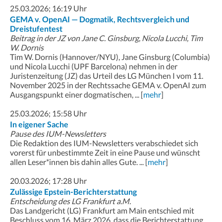
25.03.2026; 16:19 Uhr
GEMA v. OpenAI — Dogmatik, Rechtsvergleich und
Dreistufentest
Beitrag in der JZ von Jane C. Ginsburg, Nicola Lucchi, Tim
W. Dornis
Tim W. Dornis (Hannover/NYU), Jane Ginsburg (Columbia)
und Nicola Lucchi (UPF Barcelona) nehmen in der
Juristenzeitung (JZ) das Urteil des LG München I vom 11.
November 2025 in der Rechtssache GEMA v. OpenAI zum
Ausgangspunkt einer dogmatischen, ... [
mehr
]
25.03.2026; 15:58 Uhr
In eigener Sache
Pause des IUM-Newsletters
Die Redaktion des IUM-Newsletters verabschiedet sich
vorerst für unbestimmte Zeit in eine Pause und wünscht
allen Leser*innen bis dahin alles Gute. ... [
mehr
]
20.03.2026; 17:28 Uhr
Zulässige Epstein-Berichterstattung
Entscheidung des LG Frankfurt a.M.
Das Landgericht (LG) Frankfurt am Main entschied mit
Beschluss vom 16. März 2026, dass die Berichterstattung