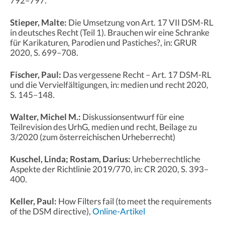
792–797.
Stieper, Malte:
Die Umsetzung von Art. 17 VII DSM-RL
in deutsches Recht (Teil 1). Brauchen wir eine Schranke
für Karikaturen, Parodien und Pastiches?, in: GRUR
2020, S. 699–708.
Fischer, Paul:
Das vergessene Recht – Art. 17 DSM-RL
und die Vervielfältigungen, in: medien und recht 2020,
S. 145–148.
Walter, Michel M.:
Diskussionsentwurf für eine
Teilrevision des UrhG, medien und recht, Beilage zu
3/2020 (zum österreichischen Urheberrecht)
Kuschel, Linda; Rostam, Darius:
Urheberrechtliche
Aspekte der Richtlinie 2019/770, in: CR 2020, S. 393–
400.
Keller, Paul:
How Filters fail (to meet the requirements
of the DSM directive),
Online-Artikel