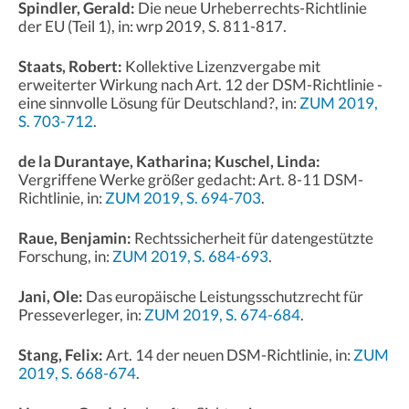
Spindler, Gerald:
Die neue Urheberrechts-Richtlinie
der EU (Teil 1), in: wrp 2019, S. 811-817.
Staats, Robert:
Kollektive Lizenzvergabe mit
erweiterter Wirkung nach Art. 12 der DSM-Richtlinie -
eine sinnvolle Lösung für Deutschland?, in:
ZUM 2019,
S. 703-712
.
de la Durantaye, Katharina; Kuschel, Linda:
Vergriffene Werke größer gedacht: Art. 8-11 DSM-
Richtlinie, in:
ZUM 2019, S. 694-703
.
Raue, Benjamin:
Rechtssicherheit für datengestützte
Forschung, in:
ZUM 2019, S. 684-693
.
Jani, Ole:
Das europäische Leistungsschutzrecht für
Presseverleger, in:
ZUM 2019, S. 674-684
.
Stang, Felix:
Art. 14 der neuen DSM-Richtlinie, in:
ZUM
2019, S. 668-674
.