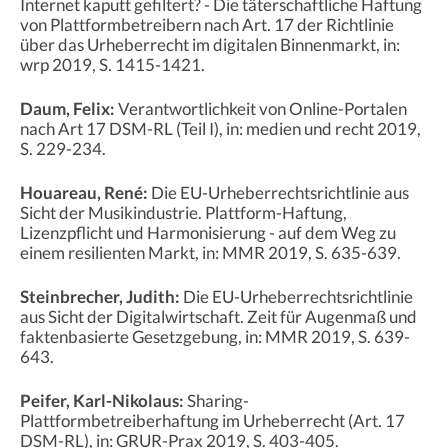
Internet kaputt gefiltert? - Die täterschaftliche Haftung
von Plattformbetreibern nach Art. 17 der Richtlinie
über das Urheberrecht im digitalen Binnenmarkt, in:
wrp 2019, S. 1415-1421.
Daum, Felix:
Verantwortlichkeit von Online-Portalen
nach Art 17 DSM-RL (Teil I), in: medien und recht 2019,
S. 229-234.
Houareau, René:
Die EU-Urheberrechtsrichtlinie aus
Sicht der Musikindustrie. Plattform-Haftung,
Lizenzpflicht und Harmonisierung - auf dem Weg zu
einem resilienten Markt, in: MMR 2019, S. 635-639.
Steinbrecher, Judith:
Die EU-Urheberrechtsrichtlinie
aus Sicht der Digitalwirtschaft. Zeit für Augenmaß und
faktenbasierte Gesetzgebung, in: MMR 2019, S. 639-
643.
Peifer, Karl-Nikolaus:
Sharing-
Plattformbetreiberhaftung im Urheberrecht (Art. 17
DSM-RL), in: GRUR-Prax 2019, S. 403-405.