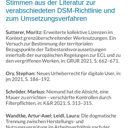
Stimmen aus der Literatur zur
verabschiedeten DSM-Richtlinie und
zum Umsetzungsverfahren
Sutterer, Moritz:
Erweiterte kollektive Lizenzen im
Kontext grenzüberschreitender Werknutzungen. Ein
Versuch zur Bestimmung der territorialen
Bezugspunkte der Tatbestandsvoraussetzungen
innerhalb der europäischen Regelungen zur ECL und zu
den vergriffenen Werken, in: GRUR 2021, S. 662–671.
Ory, Stephan:
Neues Urheberrecht für digitale User, in:
jm 2021, S. 186–192.
Schröder, Markus:
Niemand hat die Absicht, eine
Mauer zu errichten – verschärfte Kontrollen durch
Filterpflichten, in: K&R 2021, S. 313–315.
Wandtke, Artur-Axel; Leidl, Laura:
Die dogmatische
Trennung zwischen Herstellungs- und
Nutzungsvergütung im Arbeitsverhältnis nach der