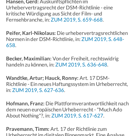
Hansen, Gerd:
Auskunftspflichten im
Urhebervertragsrecht der DSM-Richtlinie - eine
kritische Würdigung aus Sicht der Film- und
Fernsehbranche, in:
ZUM 2019, S. 659-668
.
Peifer, Karl-Nikolaus:
Die urhebervertragsrechtlichen
Normen in der DSM-Richtlinie, in:
ZUM 2019, S. 648-
658
.
Becker, Maximilian:
Von der Freiheit, rechtswidrig
handeln zu können, in:
ZUM 2019, S. 636-648
.
Wandtke, Artur; Hauck, Ronny:
Art. 17 DSM-
Richtlinie - Ein neues Haftungssystem im Urheberrecht,
in:
ZUM 2019, S. 627-636
.
Hofmann, Franz:
Die Plattformverantwortlichkeit nach
dem neuen europäischen Urheberrecht - "Much Ado
About Nothing"?, in:
ZUM 2019, S. 617-627
.
Pravemann, Timm:
Art. 17 der Richtlinie zum
Urheberrecht im digitalen Binnenmarkt. Eine Analyse