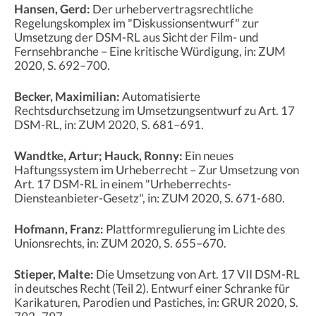
Hansen, Gerd:
Der urhebervertragsrechtliche
Regelungskomplex im "Diskussionsentwurf" zur
Umsetzung der DSM-RL aus Sicht der Film- und
Fernsehbranche – Eine kritische Würdigung, in: ZUM
2020, S. 692–700.
Becker, Maximilian:
Automatisierte
Rechtsdurchsetzung im Umsetzungsentwurf zu Art. 17
DSM-RL, in: ZUM 2020, S. 681–691.
Wandtke, Artur; Hauck, Ronny:
Ein neues
Haftungssystem im Urheberrecht – Zur Umsetzung von
Art. 17 DSM-RL in einem "Urheberrechts-
Diensteanbieter-Gesetz", in: ZUM 2020, S. 671-680.
Hofmann, Franz:
Plattformregulierung im Lichte des
Unionsrechts, in: ZUM 2020, S. 655–670.
Stieper, Malte:
Die Umsetzung von Art. 17 VII DSM-RL
in deutsches Recht (Teil 2). Entwurf einer Schranke für
Karikaturen, Parodien und Pastiches, in: GRUR 2020, S.