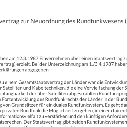
vertrag zur Neuordnung des Rundfunkwesens (
aben am 12.3.1987 Einvernehmen über einen Staatsvertrag 
rag) erzielt. Bei der Unterzeichnung am 1./3.4.1987 haben s
erklärungen abgegeben.
u einem Gesamtstaatsvertrag der Länder war die Entwicklun
 Satelliten und Kabeltechniken, die eine Vervielfachung der
pfangbarkeit der über Satelliten abgestrahlten Rundfunkpro
e Fortentwicklung des Rundfunkrechts der Länder in der Bun
g von Grundsätzen für ein duales Rundfunksystem. Es geht d
em privaten Rundfunk die Möglichkeit zu geben, in einem faire
Informationsvielfalt zu verstärken und den künftigen Anforde
tsprechen. Der Staatsvertrag gibt beiden Rundfunksystemen