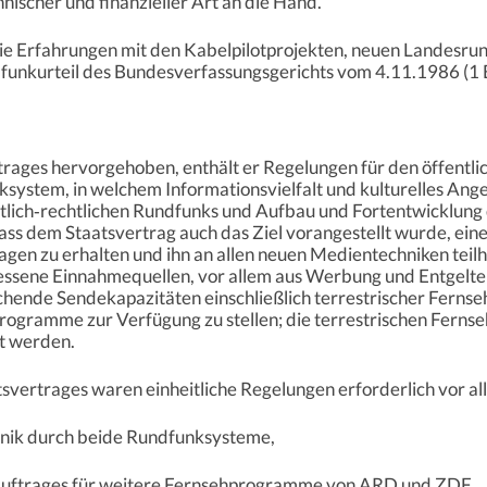
nischer und finanzieller Art an die Hand.
die Erfahrungen mit den Kabelpilotprojekten, neuen Landesr
funkurteil des Bundesverfassungsgerichts vom 4.11.1986 (1 
rages hervorgehoben, enthält er Regelungen für den öffentli
system, in welchem Informationsvielfalt und kulturelles Ange
tlich‑rechtlichen Rundfunks und Aufbau und Fortentwicklung
dass dem Staatsvertrag auch das Ziel vorangestellt wurde, eine
agen zu erhalten und ihn an allen neuen Medientechniken teil
ssene Einnahmequellen, vor allem aus Werbung und Entgelten
ende Sendekapazitäten einschließlich terrestrischer Ferns
 Programme zur Verfügung zu stellen; die terrestrischen Fern
lt werden.
svertrages waren einheitliche Regelungen erforderlich vor a
chnik durch beide Rundfunksysteme,
uftrages für weitere Fernsehprogramme von ARD und ZDF,