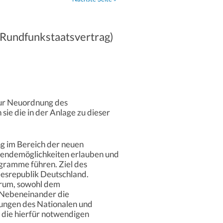
Rundfunkstaatsvertrag)
zur Neuordnung des
ie die in der Anlage zu dieser
g im Bereich der neuen
 Sendemöglichkeiten erlauben und
gramme führen. Ziel des
desrepublik Deutschland.
arum, sowohl dem
n Nebeneinander die
rungen des Nationalen und
 die hierfür notwendigen