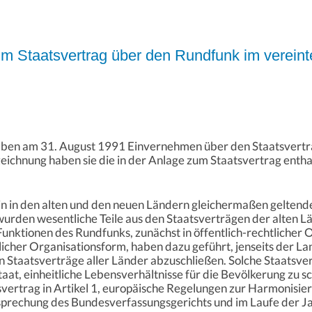
 Staatsvertrag über den Rundfunk im verein
aben am 31. August 1991 Einvernehmen über den Staatsvertr
zeichnung haben sie die in der Anlage zum Staatsvertrag enth
 ein in den alten und den neuen Ländern gleichermaßen geltend
wurden wesentliche Teile aus den Staatsverträgen der alten
ktionen des Rundfunks, zunächst in öffentlich-rechtlicher O
tlicher Organisationsform, haben dazu geführt, jenseits der 
Staatsverträge aller Länder abzuschließen. Solche Staatsve
Staat, einheitliche Lebensverhältnisse für die Bevölkerung zu 
ertrag in Artikel 1, europäische Regelungen zur Harmonisie
sprechung des Bundesverfassungsgerichts und im Laufe der J