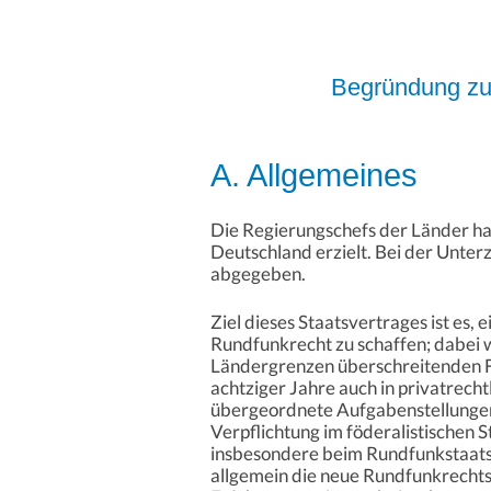
Begründung zum
A. Allgemeines
Die Regierungschefs der Länder h
Deutschland erzielt. Bei der Unter
abgegeben.
Ziel dieses Staatsvertrages ist es,
Rundfunkrecht zu schaffen; dabei 
Ländergrenzen überschreitenden Fun
achtziger Jahre auch in privatrech
übergeordnete Aufgabenstellungen 
Verpflichtung im föderalistischen 
insbesondere beim Rundfunkstaatsv
allgemein die neue Rundfunkrecht