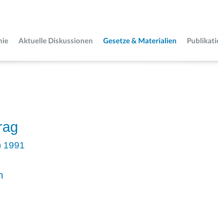
mie
Aktuelle Diskussionen
Gesetze & Materialien
Publikat
rag
) 1991
n