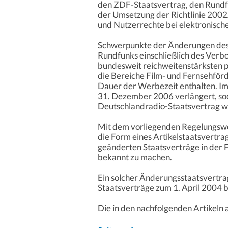
den ZDF-Staatsvertrag, den Rundf
der Umsetzung der Richtlinie 200
und Nutzerrechte bei elektronische
Schwerpunkte der Änderungen des R
Rundfunks einschließlich des Verb
bundesweit reichweitenstärksten 
die Bereiche Film- und Fernsehför
Dauer der Werbezeit enthalten. I
31. Dezember 2006 verlängert, sod
Deutschlandradio-Staatsvertrag w
Mit dem vorliegenden Regelungswe
die Form eines Artikelstaatsvertrag
geänderten Staatsverträge in der 
bekannt zu machen.
Ein solcher Änderungsstaatsvertrag
Staatsverträge zum 1. April 2004 b
Die in den nachfolgenden Artikeln 