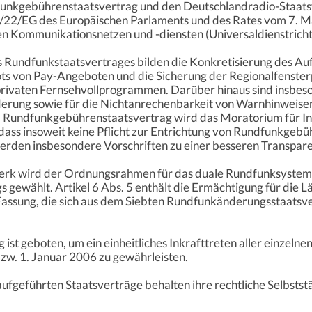
unkgebührenstaatsvertrag und den Deutschlandradio-Staatsve
2/22/EG des Europäischen Parlaments und des Rates vom 7. M
n Kommunikationsnetzen und -diensten (Universaldienstrichtl
undfunkstaatsvertrages bilden die Konkretisierung des Auft
ots von Pay-Angeboten und die Sicherung der Regionalfenst
privaten Fernsehvollprogrammen. Darüber hinaus sind insbe
derung sowie für die Nichtanrechenbarkeit von Warnhinweisen
m Rundfunkgebührenstaatsvertrag wird das Moratorium für In
ass insoweit keine Pflicht zur Entrichtung von Rundfunkgebü
erden insbesondere Vorschriften zu einer besseren Transpa
rk wird der Ordnungsrahmen für das duale Rundfunksystem w
s gewählt. Artikel 6 Abs. 5 enthält die Ermächtigung für die 
Fassung, die sich aus dem Siebten Rundfunkänderungsstaatsv
 ist geboten, um ein einheitliches Inkrafttreten aller einze
zw. 1. Januar 2006 zu gewährleisten.
aufgeführten Staatsverträge behalten ihre rechtliche Selbststä