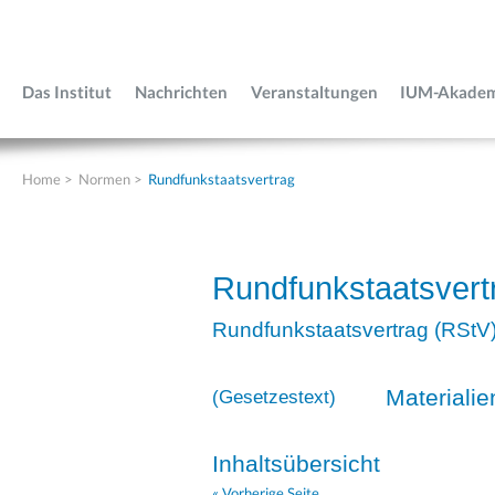
Das Institut
Nachrichten
Veranstaltungen
IUM-Akade
Home
>
Normen
>
Rundfunkstaatsvertrag
Rundfunkstaatsvert
Rundfunkstaatsvertrag (RStV
Materialie
(
Gesetzestext
)
Inhaltsübersicht
« Vorherige Seite