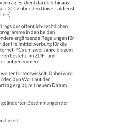
rtrag. Er dient darüber hinaus
ärz 2002 über den Universaldienst
inie).
rags des öffentlich-rechtlichen
erprogramme in den beiden
sondere ergänzende Regelungen für
 der Heilmittelwerbung für die
ternet-PCs um zwei Jahre bis zum
hren besteht. Im ZDF- und
renz aufgenommen.
eiter fortentwickelt. Dabei wird
Länder, den Wortlaut der
ertrag ergibt, mit neuem Datum
lnen geänderten Bestimmungen der
ndigkeit.