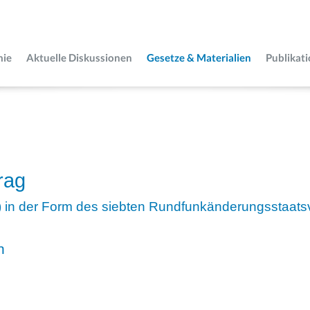
mie
Aktuelle Diskussionen
Gesetze & Materialien
Publikat
rag
) in der Form des siebten Rundfunkänderungsstaats
n