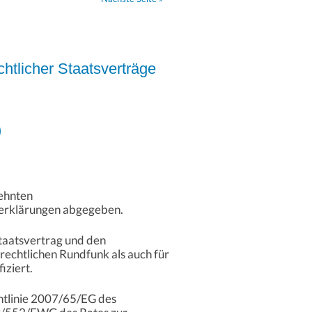
tlicher Staatsverträge
)
ehnten
lerklärungen abgegeben.
aatsvertrag und den
echtlichen Rundfunk als auch für
iziert.
htlinie 2007/65/EG des