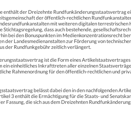
e enthält der Dreizehnte Rundfunkänderungsstaatsvertrag ei
eitsgemeinschaft der öffentlich-rechtlichen Rundfunkanstalt
esrundfunkanstalten mit weiteren digitalen terrestrische
e Stichtagsregelung, dass auch bestehende, gesellschaftsrech
rhin bei den Bonuspunkten im Medienkonzentrationsrecht ber
ten der Landesmedienanstalten zur Förderung von technischer
s der Rundfunkgebühr zeitlich verlängert.
ungsstaatsvertrag ist die Form eines Artikelstaatsvertrages
m ein einheitliches Inkrafttreten aller einzelnen Staatsverträg
tliche Rahmenordnung für den öffentlich-rechtlichen und pri
taatsvertrag belässt dabei den in den nachfolgenden Artike
Artikel 3 enthält die Ermächtigung für die Staats- und Senatsk
der Fassung, die sich aus dem Dreizehnten Rundfunkänderung