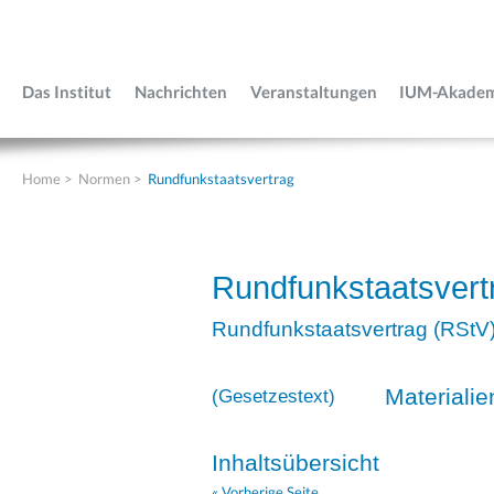
Das Institut
Nachrichten
Veranstaltungen
IUM-Akade
Home
>
Normen
>
Rundfunkstaatsvertrag
Rundfunkstaatsvert
Rundfunkstaatsvertrag (RStV
Materialie
(
Gesetzestext
)
Inhaltsübersicht
« Vorherige Seite