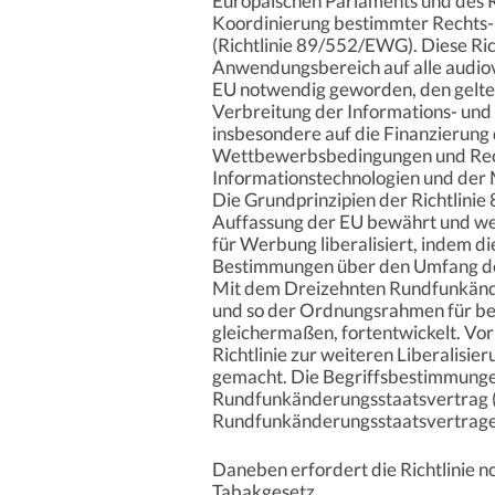
Europäischen Parlaments und des 
Koordinierung bestimmter Rechts- 
(Richtlinie 89/552/EWG). Diese Ric
Anwendungsbereich auf alle audiovi
EU notwendig geworden, den gelte
Verbreitung der Informations- und
insbesondere auf die Finanzierung 
Wettbewerbsbedingungen und Recht
Informationstechnologien und der M
Die Grundprinzipien der Richtlini
Auffassung der EU bewährt und w
für Werbung liberalisiert, indem d
Bestimmungen über den Umfang der
Mit dem Dreizehnten Rundfunkänd
und so der Ordnungsrahmen für bei
gleichermaßen, fortentwickelt. Vor
Richtlinie zur weiteren Liberalis
gemacht. Die Begriffsbestimmung
Rundfunkänderungsstaatsvertrag (§
Rundfunkänderungsstaatsvertrages)
Daneben erfordert die Richtlinie 
Tabakgesetz.