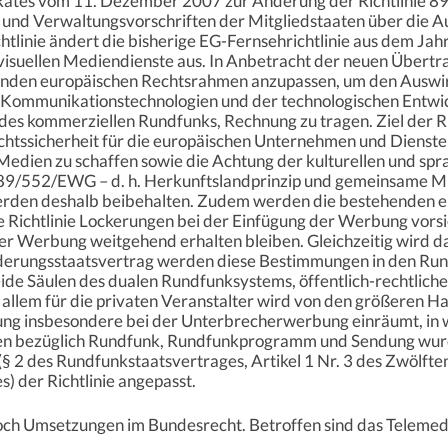
Rates vom 11. Dezember 2007 zur Änderung der Richtlinie 
und Verwaltungsvorschriften der Mitgliedstaaten über die A
htlinie ändert die bisherige EG-Fernsehrichtlinie aus dem Jah
suellen Mediendienste aus. In Anbetracht der neuen Übertrag
nden europäischen Rechtsrahmen anzupassen, um den Auswir
 Kommunikationstechnologien und der technologischen Entwic
des kommerziellen Rundfunks, Rechnung zu tragen. Ziel der Ri
ssicherheit für die europäischen Unternehmen und Dienste 
edien zu schaffen sowie die Achtung der kulturellen und sprac
e 89/552/EWG – d. h. Herkunftslandprinzip und gemeinsame M
erden deshalb beibehalten. Zudem werden die bestehenden 
ie Richtlinie Lockerungen bei der Einfügung der Werbung vors
 Werbung weitgehend erhalten bleiben. Gleichzeitig wird da
erungsstaatsvertrag werden diese Bestimmungen in den Ru
de Säulen des dualen Rundfunksystems, öffentlich-rechtliche 
 allem für die privaten Veranstalter wird von den größeren H
ierung insbesondere bei der Unterbrecherwerbung einräumt, 
en bezüglich Rundfunk, Rundfunkprogramm und Sendung wurd
 2 des Rundfunkstaatsvertrages, Artikel 1 Nr. 3 des Zwölfte
 der Richtlinie angepasst.
noch Umsetzungen im Bundesrecht. Betroffen sind das Telemed