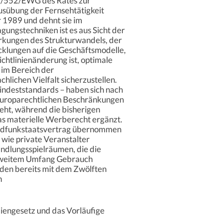
89/552/EWG des Rates zur
usübung der Fernsehtätigkeit
r 1989 und dehnt sie im
ungstechniken ist es aus Sicht der
kungen des Strukturwandels, der
klungen auf die Geschäftsmodelle,
chtlinienänderung ist, optimale
im Bereich der
hlichen Vielfalt sicherzustellen.
indeststandards – haben sich nach
europarechtlichen Beschränkungen
ieht, während die bisherigen
s materielle Werberecht ergänzt.
ndfunkstaatsvertrag übernommen
wie private Veranstalter
andlungsspielräumen, die die
in weitem Umfang Gebrauch
en bereits mit dem Zwölften
n
iengesetz und das Vorläufige