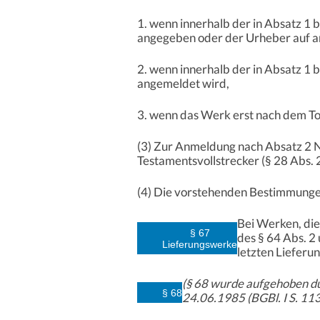
1. wenn innerhalb der in Absatz 1
angegeben oder der Urheber auf a
2. wenn innerhalb der in Absatz 1 
angemeldet wird,
3. wenn das Werk erst nach dem To
(3) Zur Anmeldung nach Absatz 2 Nr
Testamentsvollstrecker (§ 28 Abs. 2
(4) Die vorstehenden Bestimmunge
Bei Werken, die 
§ 67
des § 64 Abs. 2
Lieferungswerke
letzten Liefer
(§ 68 wurde aufgehoben du
§ 68
24.06.1985 (BGBl. I S. 113