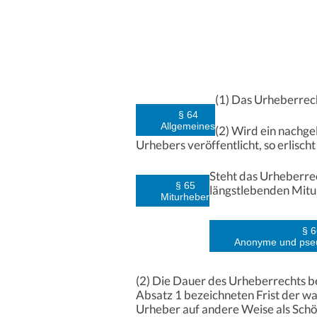
(1) Das Urheberrech
§ 64
Allgemeines
(2) Wird ein nachge
Urhebers veröffentlicht, so erlisch
Steht das Urheberrec
§ 65
längstlebenden Mitu
Miturheber
§ 6
Anonyme und ps
(2) Die Dauer des Urheberrechts be
Absatz 1 bezeichneten Frist der 
Urheber auf andere Weise als Sch