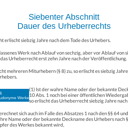
Siebenter Abschnitt
Dauer des Urheberrechts
t erlischt siebzig Jahre nach dem Tode des Urhebers.
lassenes Werk nach Ablauf von sechzig, aber vor Ablauf von 
t das Urheberrecht erst zehn Jahre nach der Veröffentlichung.
ht mehreren Miturhebern (§ 8) zu, so erlischt es siebzig Jah
rhebers.
(1) Ist der wahre Name oder der bekannte De
6
10 Abs. 1 noch bei einer öffentlichen Wieder
eudonyme Werke
so erlischt das Urheberrecht siebzig Jahre nac
rechnet sich auch im Falle des Absatzes 1 nach den §§ 64 und 
wahre Name oder der bekannte Deckname des Urhebers nach §
öpfer des Werkes bekannt wird,