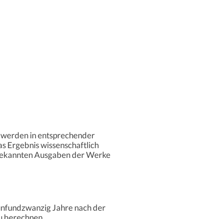
e werden in entsprechender
as Ergebnis wissenschaftlich
er bekannten Ausgaben der Werke
fünfundzwanzig Jahre nach der
zu berechnen.