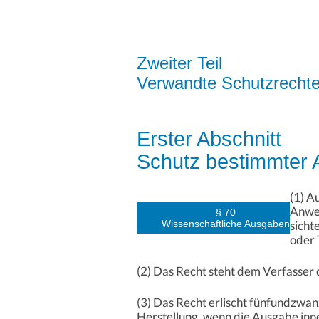
Zweiter Teil
Verwandte Schutzrecht
Erster Abschnitt
Schutz bestimmter
(1) A
Anwen
§ 70
Wissenschaftliche Ausgaben
sicht
oder 
(2) Das Recht steht dem Verfasser
(3) Das Recht erlischt fünfundzwa
Herstellung, wenn die Ausgabe innerh