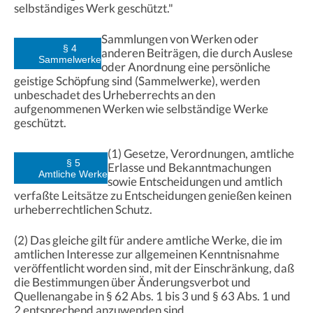
selbständiges Werk geschützt."
Sammlungen von Werken oder
§ 4
anderen Beiträgen, die durch Auslese
Sammelwerke
oder Anordnung eine persönliche
geistige Schöpfung sind (Sammelwerke), werden
unbeschadet des Urheberrechts an den
aufgenommenen Werken wie selbständige Werke
geschützt.
(1) Gesetze, Verordnungen, amtliche
§ 5
Erlasse und Bekanntmachungen
Amtliche Werke
sowie Entscheidungen und amtlich
verfaßte Leitsätze zu Entscheidungen genießen keinen
urheberrechtlichen Schutz.
(2) Das gleiche gilt für andere amtliche Werke, die im
amtlichen Interesse zur allgemeinen Kenntnisnahme
veröffentlicht worden sind, mit der Einschränkung, daß
die Bestimmungen über Änderungsverbot und
Quellenangabe in § 62 Abs. 1 bis 3 und § 63 Abs. 1 und
2 entsprechend anzuwenden sind.