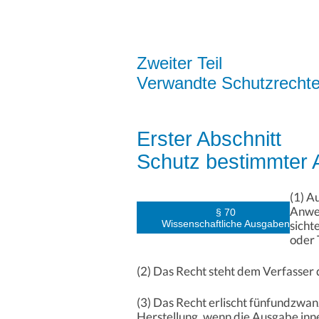
Zweiter Teil
Verwandte Schutzrecht
Erster Abschnitt
Schutz bestimmter
(1) A
Anwen
§ 70
Wissenschaftliche Ausgaben
sicht
oder 
(2) Das Recht steht dem Verfasser
(3) Das Recht erlischt fünfundzwa
Herstellung, wenn die Ausgabe innerh