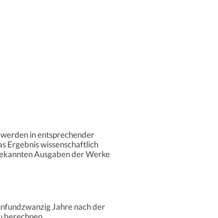
e werden in entsprechender
as Ergebnis wissenschaftlich
er bekannten Ausgaben der Werke
fünfundzwanzig Jahre nach der
zu berechnen.