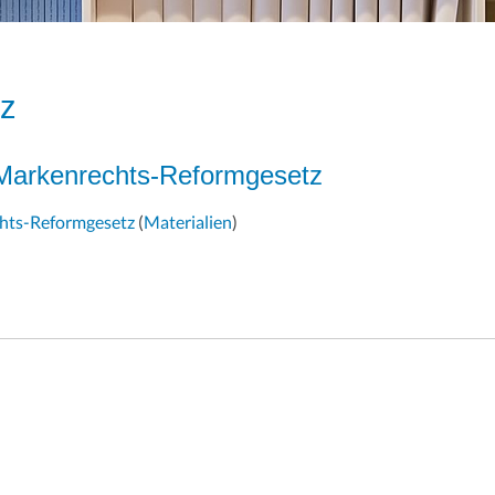
tz
 Markenrechts-Reformgesetz
chts-Reformgesetz
(
Materialien
)