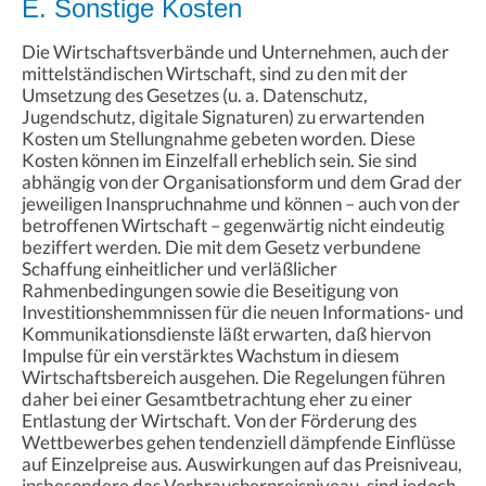
E. Sonstige Kosten
Die Wirtschaftsverbände und Unternehmen, auch der
mittelständischen Wirtschaft, sind zu den mit der
Umsetzung des Gesetzes (u. a. Datenschutz,
Jugendschutz, digitale Signaturen) zu erwartenden
Kosten um Stellungnahme gebeten worden. Diese
Kosten können im Einzelfall erheblich sein. Sie sind
abhängig von der Organisationsform und dem Grad der
jeweiligen Inanspruchnahme und können – auch von der
betroffenen Wirtschaft – gegenwärtig nicht eindeutig
beziffert werden. Die mit dem Gesetz verbundene
Schaffung einheitlicher und verläßlicher
Rahmenbedingungen sowie die Beseitigung von
Investitionshemmnissen für die neuen Informations- und
Kommunikationsdienste läßt erwarten, daß hiervon
Impulse für ein verstärktes Wachstum in diesem
Wirtschaftsbereich ausgehen. Die Regelungen führen
daher bei einer Gesamtbetrachtung eher zu einer
Entlastung der Wirtschaft. Von der Förderung des
Wettbewerbes gehen tendenziell dämpfende Einflüsse
auf Einzelpreise aus. Auswirkungen auf das Preisniveau,
insbesondere das Verbraucherpreisniveau, sind jedoch