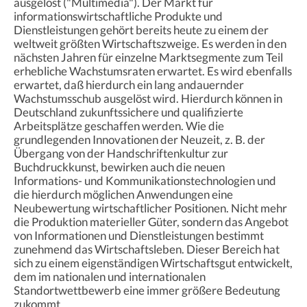
ausgelöst ("Multimedia"). Der Markt für
informationswirtschaftliche Produkte und
Dienstleistungen gehört bereits heute zu einem der
weltweit größten Wirtschaftszweige. Es werden in den
nächsten Jahren für einzelne Marktsegmente zum Teil
erhebliche Wachstumsraten erwartet. Es wird ebenfalls
erwartet, daß hierdurch ein lang andauernder
Wachstumsschub ausgelöst wird. Hierdurch können in
Deutschland zukunftssichere und qualifizierte
Arbeitsplätze geschaffen werden. Wie die
grundlegenden Innovationen der Neuzeit, z. B. der
Übergang von der Handschriftenkultur zur
Buchdruckkunst, bewirken auch die neuen
Informations- und Kommunikationstechnologien und
die hierdurch möglichen Anwendungen eine
Neubewertung wirtschaftlicher Positionen. Nicht mehr
die Produktion materieller Güter, sondern das Angebot
von Informationen und Dienstleistungen bestimmt
zunehmend das Wirtschaftsleben. Dieser Bereich hat
sich zu einem eigenständigen Wirtschaftsgut entwickelt,
dem im nationalen und internationalen
Standortwettbewerb eine immer größere Bedeutung
zukommt.