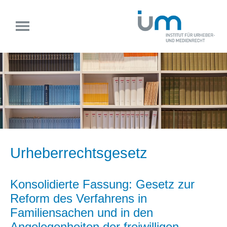
Urheberrechtsgesetz
Konsolidierte Fassung: Gesetz zur
Reform des Verfahrens in
Familiensachen und in den
Angelegenheiten der freiwilligen