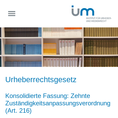
Urheberrechtsgesetz
Konsolidierte Fassung: Zehnte
Zuständigkeitsanpassungsverordnung
(Art. 216)