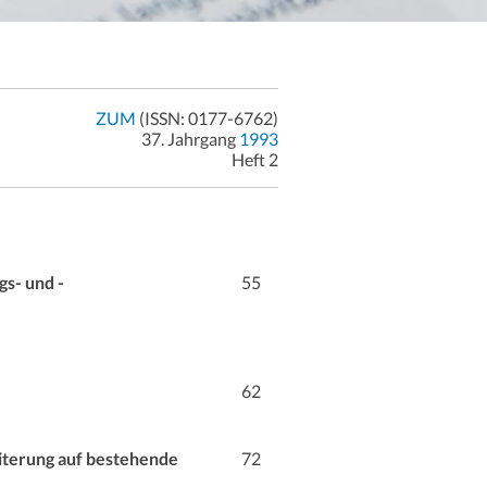
ZUM
(ISSN: 0177-6762)
37. Jahrgang
1993
Heft 2
s- und -
55
62
iterung auf bestehende
72