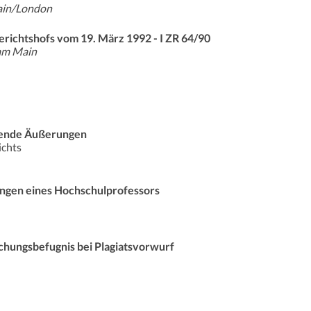
Main/London
richtshofs vom 19. März 1992 - I ZR 64/90
 am Main
kende Äußerungen
ichts
ngen eines Hochschulprofessors
chungsbefugnis bei Plagiatsvorwurf