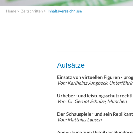
Home
>
Zeitschriften
>
Inhaltsverzeichnisse
Aufsätze
Einsatz von virtuellen Figuren - pr
Von: Karlheinz Jungbeck, Unterföhri
Urheber- und leistungsschutzrechtli
Von: Dr. Gernot Schulze, München
Der Schauspieler und sein Replikant
Von: Matthias Lausen
Anmerkung zum Urteil des Bundesger