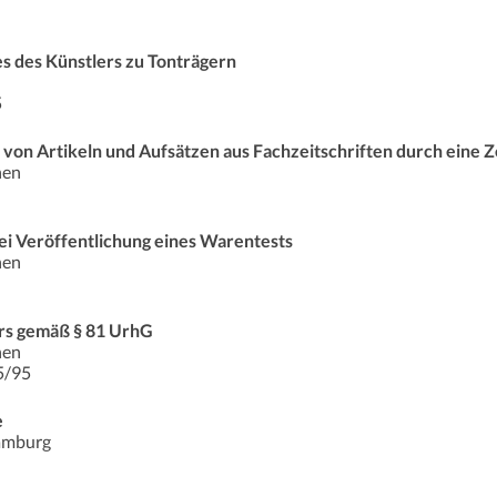
es des Künstlers zu Tonträgern
5
von Artikeln und Aufsätzen aus Fachzeitschriften durch eine Z
hen
bei Veröffentlichung eines Warentests
hen
ers gemäß § 81 UrhG
hen
5/95
e
Hamburg