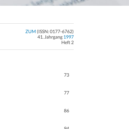
ZUM
(ISSN: 0177-6762)
41. Jahrgang
1997
Heft 2
73
77
86
94