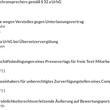
chronsprechers gemäß § 32 a UrhG
fe wegen Verstoßes gegen Unterlassungsvertrag
uhe
1
32 a UrhG bei Übersetzervergütung
hen
häftsbedingungen eines Presseverlags für freie Text-Mitarbe
/11
ussinhabers für unberechtigtes Zurverfügungstellen eines Com
/11
ersönlichkeitsrechtsverletzende Äußerung auf Bewertungsport
rth