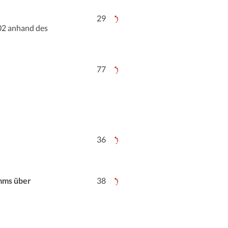
29
02 anhand des
77
36
mms über
38