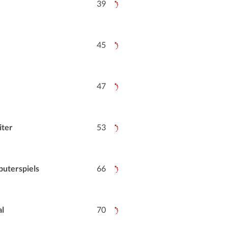
39
45
47
iter
53
puterspiels
66
al
70