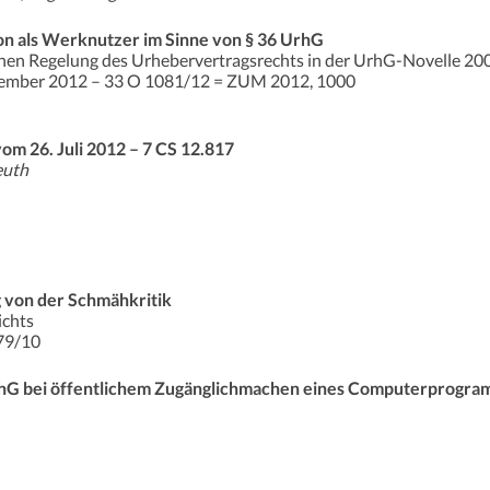
on als Werknutzer im Sinne von § 36 UrhG
chen Regelung des Urhebervertragsrechts in der UrhG-Novelle 20
ovember 2012 – 33 O 1081/12 = ZUM 2012, 1000
m 26. Juli 2012 – 7 CS 12.817
euth
von der Schmähkritik
ichts
79/10
hG bei öffentlichem Zugänglichmachen eines Computerprogra