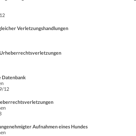
/12
gleicher Verletzungshandlungen
r Urheberrechtsverletzungen
ne Datenbank
en
9/12
heberrechtsverletzungen
hen
3
 ungenehmigter Aufnahmen eines Hundes
hen