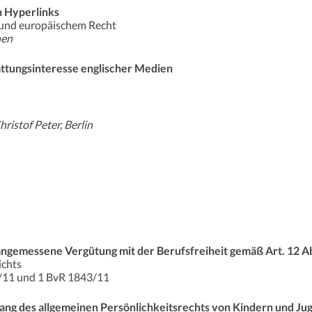
n Hyperlinks
und europäischem Recht
hen
ttungsinteresse englischer Medien
istof Peter, Berlin
angemessene Vergütung mit der Berufsfreiheit gemäß Art. 12 A
ichts
/11 und 1 BvR 1843/11
ng des allgemeinen Persönlichkeitsrechts von Kindern und Ju