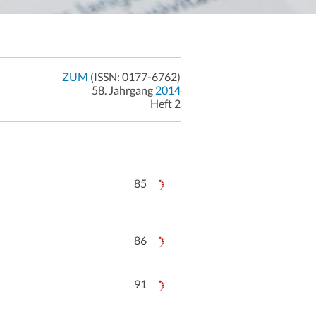
ZUM
(ISSN: 0177-6762)
58. Jahrgang
2014
Heft 2
85
86
91