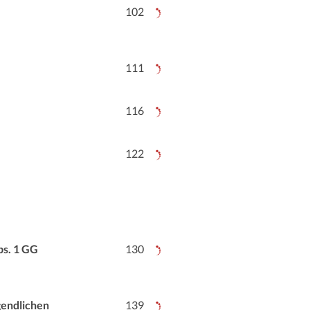
102
111
116
122
bs. 1 GG
130
gendlichen
139