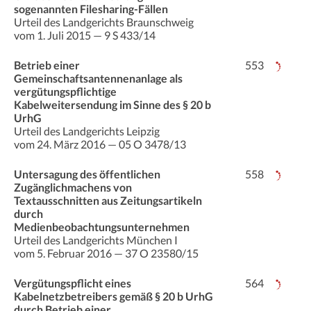
sogenannten Filesharing-Fällen
Urteil des Landgerichts Braunschweig
vom 1. Juli 2015 — 9 S 433/14
Betrieb einer
553
Gemeinschaftsantennenanlage als
vergütungspflichtige
Kabelweitersendung im Sinne des § 20 b
UrhG
Urteil des Landgerichts Leipzig
vom 24. März 2016 — 05 O 3478/13
Untersagung des öffentlichen
558
Zugänglichmachens von
Textausschnitten aus Zeitungsartikeln
durch
Medienbeobachtungsunternehmen
Urteil des Landgerichts München I
vom 5. Februar 2016 — 37 O 23580/15
Vergütungspflicht eines
564
Kabelnetzbetreibers gemäß § 20 b UrhG
durch Betrieb einer