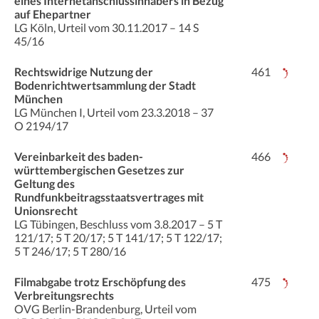
eines Internetanschlussinhabers in Bezug
auf Ehepartner
LG Köln, Urteil vom 30.11.2017 – 14 S
45/16
Rechtswidrige Nutzung der
461
Bodenrichtwertsammlung der Stadt
München
LG München I, Urteil vom 23.3.2018 – 37
O 2194/17
Vereinbarkeit des baden-
466
württembergischen Gesetzes zur
Geltung des
Rundfunkbeitragsstaatsvertrages mit
Unionsrecht
LG Tübingen, Beschluss vom 3.8.2017 – 5 T
121/17; 5 T 20/17; 5 T 141/17; 5 T 122/17;
5 T 246/17; 5 T 280/16
Filmabgabe trotz Erschöpfung des
475
Verbreitungsrechts
OVG Berlin-Brandenburg, Urteil vom