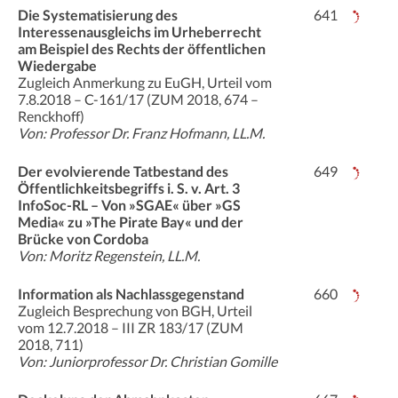
Die Systematisierung des
641
Interessenausgleichs im Urheberrecht
am Beispiel des Rechts der öffentlichen
Wiedergabe
Zugleich Anmerkung zu EuGH, Urteil vom
7.8.2018 – C-161/17 (ZUM 2018, 674 –
Renckhoff)
Von: Professor Dr. Franz Hofmann, LL.M.
Der evolvierende Tatbestand des
649
Öffentlichkeitsbegriffs i. S. v. Art. 3
InfoSoc-RL – Von »SGAE« über »GS
Media« zu »The Pirate Bay« und der
Brücke von Cordoba
Von: Moritz Regenstein, LL.M.
Information als Nachlassgegenstand
660
Zugleich Besprechung von BGH, Urteil
vom 12.7.2018 – III ZR 183/17 (ZUM
2018, 711)
Von: Juniorprofessor Dr. Christian Gomille