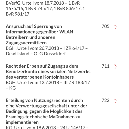
BVerfG, Urteil vom 18.7.2018 – 1 BvR
1675/16, 1 BvR 745/17, 1 BvR 836/17, 1
BvR 981/17
Anspruch auf Sperrung von
705
Informationen gegenüber WLAN-
Betreibern und anderen
Zugangsvermittlern
BGH, Urteil vom 26.7.2018 – I ZR 64/17 –
Dead Island – OLG Düsseldorf
Recht der Erben auf Zugang zu dem
711
Benutzerkonto eines sozialen Netzwerks
des verstorbenen Kontoinhabers
BGH, Urteil vom 12.7.2018 – III ZR 183/17
– KG
Erteilung von Nutzungsrechten durch
722
eine Verwertungsgesellschaft unter der
Bedingung, gegen die Möglichkeit des
Framings technische Maßnahmen zu
implementieren
KG, Urteil vom 18.6.2018 – 24 U 146/17 –