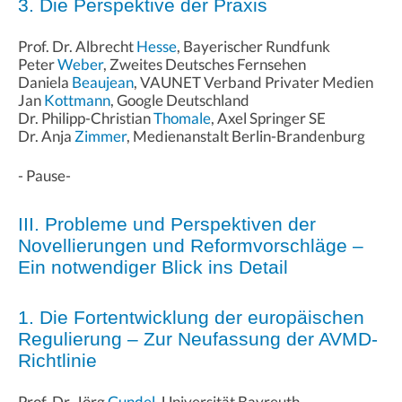
3. Die Perspektive der Praxis
Prof. Dr. Albrecht
Hesse
, Bayerischer Rundfunk
Peter
Weber
, Zweites Deutsches Fernsehen
Daniela
Beaujean
, VAUNET Verband Privater Medien
Jan
Kottmann
, Google Deutschland
Dr. Philipp-Christian
Thomale
, Axel Springer SE
Dr. Anja
Zimmer
, Medienanstalt Berlin-Brandenburg
- Pause-
III. Probleme und Perspektiven der
Novellierungen und Reformvorschläge –
Ein notwendiger Blick ins Detail
1. Die Fortentwicklung der europäischen
Regulierung – Zur Neufassung der AVMD-
Richtlinie
Prof. Dr. Jörg
Gundel
, Universität Bayreuth