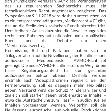
sich grundlegend verlagern. Auf diese Veränderungen
des zu regulierenden Sachbereichs muss ein
techniksensitives Recht angemessen reagieren. Das
Symposion am 9.11.2018 wird deshalb untersuchen, ob
es ein entsprechend adäquates „Medienrecht 4.0“ gibt,
das an die Stelle des klassischen Rundfunkrechts tritt.
Unmittelbarer Anlass dazu sind die Novellierungen des
rechtlichen Rahmens auf nationaler und europäischer
Ebene und die Debatte um einen
"Medienstaatsvertrag".
Kommission, Rat und Parlament haben sich im
Trilogverfahren auf die Novellierung der Richtlinie über
audiovisuelle Mediendienste (AVMD-Richtlinie)
geeinigt. Die neue AVMD-Richtlinie soll den Weg für ein
faires Regulierungsumfeld für den gesamten
audiovisuellen Sektor ebenen. Deshalb werden
erstmals auch Videoplattformen reguliert. Bei der
Fernsehwerbung soll es dagegen mehr Flexibilität
geben. Verstärkt wird der Schutz Minderjähriger und
zugleich soll stärker gegen problematische Inhalte –
etwa die „Aufstachelung zum Hass“ – in audiovisuellen
Inhalten vorgegangen werden. Weiterhin soll die
Neufassung europäische audiovisuelle Produktionen