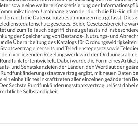
eter sowie eine weitere Konkretisierung der Informationspfl
ommunikationen. Unabhängig von der durch die EU-Richtlini
rden auch die Datenschutzbestimmungen neu gefasst. Dies 
eledienstedatenschutzgesetzes. Beide Gesetzesbereiche war
et und zum Teil auch begrifflich neu gefasst sind insbesonder
nkung der Speicherung von Bestands-, Nutzungs- und Abrechnun
ür die Überarbeitung des Katalogs für Ordnungswidrigkeiten
Staatsvertrag einerseits und Teledienstegesetz sowie Teledi
it dem vorliegenden Regelungswerk wird der Ordnungsrahmen 
n Rundfunk fortentwickelt. Dabei wurde die Form eines Artikel
taats- und Senatskanzleien der Länder, den Wortlaut der geän
n Rundfunkänderungsstaatsvertrag ergibt, mit neuen Daten be
um ein einheitliches Inkrafttreten aller einzelnen geänderten
. Der Sechste Rundfunkänderungsstaatsvertrag belässt dabei 
rechtliche Selbständigkeit.