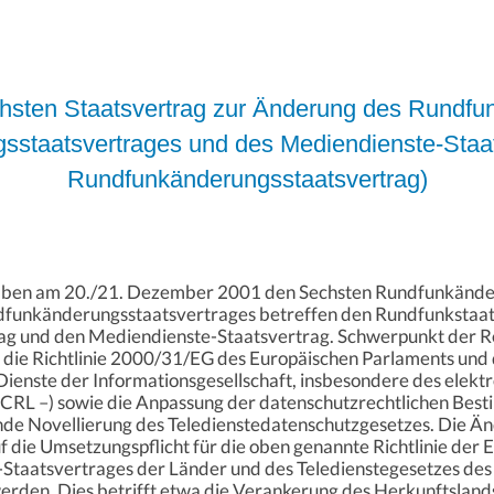
ten Staatsvertrag zur Änderung des Rundfun
sstaatsvertrages und des Mediendienste-Staa
Rundfunkänderungsstaatsvertrag)
aben am 20./21. Dezember 2001 den Sechsten Rundfunkänder
funkänderungsstaatsvertrages betreffen den Rundfunkstaat
ag und den Mediendienste-Staatsvertrag. Schwerpunkt der Re
die Richtlinie 2000/31/EG des Europäischen Parlaments und 
Dienste der Informationsgesellschaft, insbesondere des elekt
– ECRL –) sowie die Anpassung der datenschutzrechtlichen B
nde Novellierung des Teledienstedatenschutzgesetzes. Die 
uf die Umsetzungspflicht für die oben genannte Richtlinie der 
taatsvertrages der Länder und des Teledienstegesetzes des
rden. Dies betrifft etwa die Verankerung des Herkunftslands