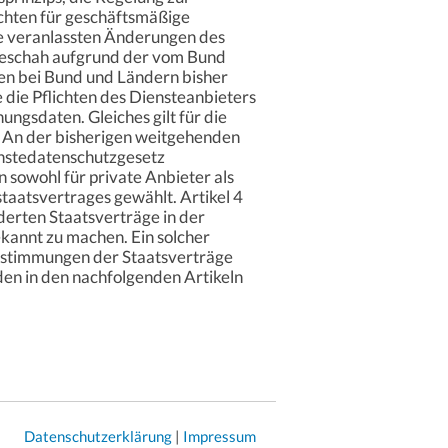
ichten für geschäftsmäßige
e veranlassten Änderungen des
geschah aufgrund der vom Bund
en bei Bund und Ländern bisher
e die Pflichten des Diensteanbieters
gsdaten. Gleiches gilt für die
. An der bisherigen weitgehenden
enstedatenschutzgesetz
sowohl für private Anbieter als
staatsvertrages gewählt. Artikel 4
derten Staatsverträge in der
kannt zu machen. Ein solcher
 Bestimmungen der Staatsverträge
den in den nachfolgenden Artikeln
Datenschutzerklärung
|
Impressum