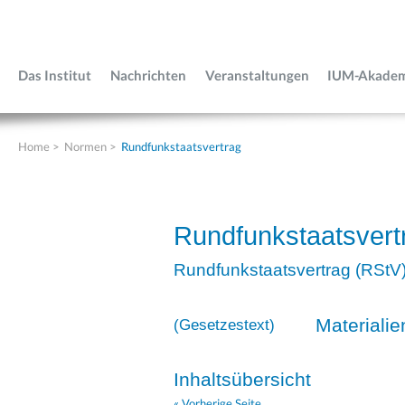
Das Institut
Nachrichten
Veranstaltungen
IUM-Akade
Home
>
Normen
>
Rundfunkstaatsvertrag
Rundfunkstaatsvert
Rundfunkstaatsvertrag (RStV
Materialie
(
Gesetzestext
)
Inhaltsübersicht
« Vorherige Seite