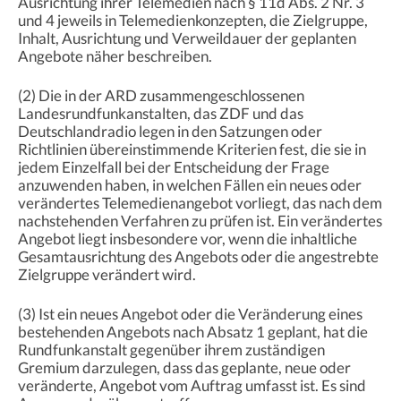
Ausrichtung ihrer Telemedien nach § 11d Abs. 2 Nr. 3
und 4 jeweils in Telemedienkonzepten, die Zielgruppe,
Inhalt, Ausrichtung und Verweildauer der geplanten
Angebote näher beschreiben.
(2) Die in der ARD zusammengeschlossenen
Landesrundfunkanstalten, das ZDF und das
Deutschlandradio legen in den Satzungen oder
Richtlinien übereinstimmende Kriterien fest, die sie in
jedem Einzelfall bei der Entscheidung der Frage
anzuwenden haben, in welchen Fällen ein neues oder
verändertes Telemedienangebot vorliegt, das nach dem
nachstehenden Verfahren zu prüfen ist. Ein verändertes
Angebot liegt insbesondere vor, wenn die inhaltliche
Gesamtausrichtung des Angebots oder die angestrebte
Zielgruppe verändert wird.
(3) Ist ein neues Angebot oder die Veränderung eines
bestehenden Angebots nach Absatz 1 geplant, hat die
Rundfunkanstalt gegenüber ihrem zuständigen
Gremium darzulegen, dass das geplante, neue oder
veränderte, Angebot vom Auftrag umfasst ist. Es sind