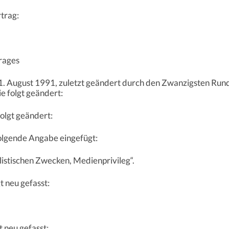
trag:
rages
. August 1991, zuletzt geändert durch den Zwanzigsten Ru
e folgt geändert:
folgt geändert:
folgende Angabe eingefügt:
listischen Zwecken, Medienprivileg“.
t neu gefasst:
t neu gefasst: