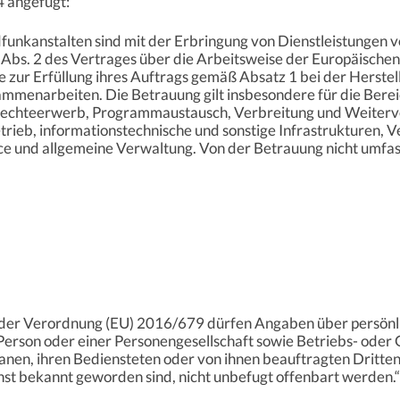
4 angefügt:
ndfunkanstalten sind mit der Erbringung von Dienstleistungen
6 Abs. 2 des Vertrages über die Arbeitsweise der Europäischen
sie zur Erfüllung ihres Auftrags gemäß Absatz 1 bei der Herste
ammenarbeiten. Die Betrauung gilt insbesondere für die Bere
echteerwerb, Programmaustausch, Verbreitung und Weiterv
ieb, informationstechnische und sonstige Infrastrukturen, V
ce und allgemeine Verwaltung. Von der Betrauung nicht umfass
der Verordnung (EU) 2016/679 dürfen Angaben über persönlic
n Person oder einer Personengesellschaft sowie Betriebs- oder
anen, ihren Bediensteten oder von ihnen beauftragten Dritt
nst bekannt geworden sind, nicht unbefugt offenbart werden.“