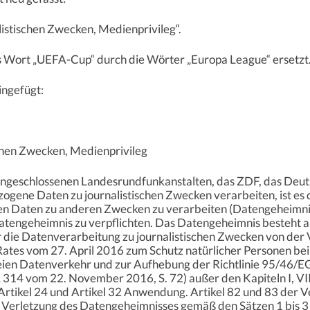
istischen Zwecken, Medienprivileg“.
 das Wort „UEFA-Cup“ durch die Wörter „Europa League“ ersetzt
ingefügt:
chen Zwecken, Medienprivileg
ngeschlossenen Landesrundfunkanstalten, das ZDF, das Deut
gene Daten zu journalistischen Zwecken verarbeiten, ist es 
n Daten zu anderen Zwecken zu verarbeiten (Datengeheimnis)
Datengeheimnis zu verpflichten. Das Datengeheimnis besteht 
für die Datenverarbeitung zu journalistischen Zwecken von d
ates vom 27. April 2016 zum Schutz natürlicher Personen bei
ien Datenverkehr und zur Aufhebung der Richtlinie 95/46/
L 314 vom 22. November 2016, S. 72) außer den Kapiteln I, VIII,
, Artikel 24 und Artikel 32 Anwendung. Artikel 82 und 83 der
e Verletzung des Datengeheimnisses gemäß den Sätzen 1 bis 3