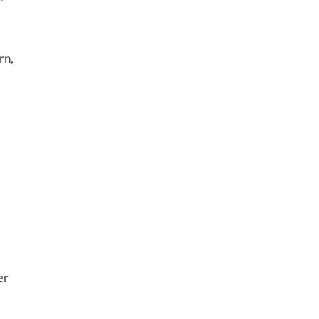
rn,
er