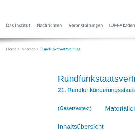
Das Institut
Nachrichten
Veranstaltungen
IUM-Akade
Home
>
Normen
>
Rundfunkstaatsvertrag
Rundfunkstaatsvert
21. Rundfunkänderungsstaats
Materialie
(
Gesetzestext
)
Inhaltsübersicht