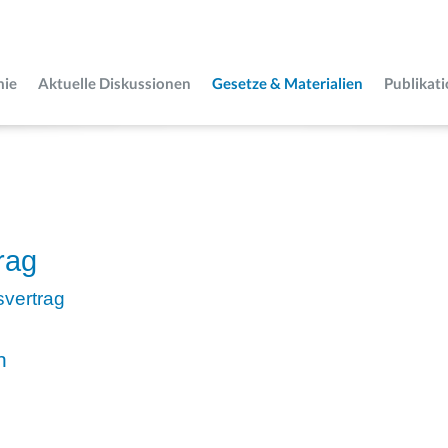
mie
Aktuelle Diskussionen
Gesetze & Materialien
Publikat
rag
vertrag
n