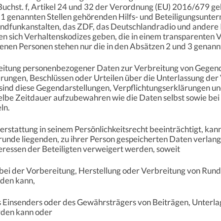
chst. f, Artikel 24 und 32 der Verordnung (EU) 2016/679 geha
z 1 genannten Stellen gehörenden Hilfs- und Beteiligungsunte
funkanstalten, das ZDF, das Deutschlandradio und andere 
 sich Verhaltenskodizes geben, die in einem transparenten 
fenen Personen stehen nur die in den Absätzen 2 und 3 genann
arbeitung personenbezogener Daten zur Verbreitung von Gegen
ärungen, Beschlüssen oder Urteilen über die Unterlassung der
o sind diese Gegendarstellungen, Verpflichtungserklärungen u
elbe Zeitdauer aufzubewahren wie die Daten selbst sowie bei
ln.
erstattung in seinem Persönlichkeitsrecht beeinträchtigt, kan
runde liegenden, zu ihrer Person gespeicherten Daten verlan
ressen der Beteiligten verweigert werden, soweit
e bei der Vorbereitung, Herstellung oder Verbreitung von Ru
rden kann,
es Einsenders oder des Gewährsträgers von Beiträgen, Unterla
erden kann oder