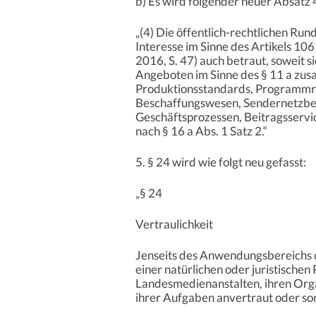
b) Es wird folgender neuer Absatz 
„(4) Die öffentlich-rechtlichen Ru
Interesse im Sinne des Artikels 10
2016, S. 47) auch betraut, soweit 
Angeboten im Sinne des § 11 a zus
Produktionsstandards, Programmr
Beschaffungswesen, Sendernetzbetr
Geschäftsprozessen, Beitragsservi
nach § 16 a Abs. 1 Satz 2.“
5. § 24 wird wie folgt neu gefasst:
„§ 24
Vertraulichkeit
Jenseits des Anwendungsbereichs 
einer natürlichen oder juristische
Landesmedienanstalten, ihren Org
ihrer Aufgaben anvertraut oder so