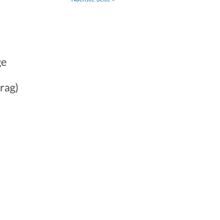
ge
rag)