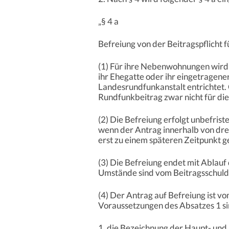
„§ 4 a
Befreiung von der Beitragspflich
(1) Für ihre Nebenwohnungen wird ei
ihr Ehegatte oder ihr eingetragen
Landesrundfunkanstalt entrichtet. G
Rundfunkbeitrag zwar nicht für di
(2) Die Befreiung erfolgt unbefris
wenn der Antrag innerhalb von dre
erst zu einem späteren Zeitpunkt ge
(3) Die Befreiung endet mit Ablauf
Umstände sind vom Beitragsschuldn
(4) Der Antrag auf Befreiung ist vo
Voraussetzungen des Absatzes 1 s
1. die Bezeichnung der Haupt- und 