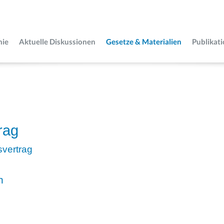
mie
Aktuelle Diskussionen
Gesetze & Materialien
Publikat
rag
vertrag
n