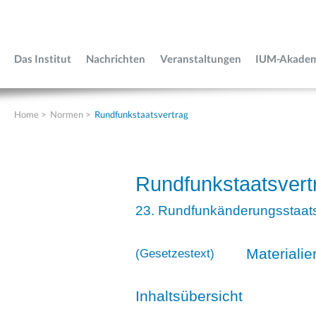
Das Institut
Nachrichten
Veranstaltungen
IUM-Akade
Home
>
Normen
>
Rundfunkstaatsvertrag
Rundfunkstaatsvert
23. Rundfunkänderungsstaats
Materialie
(
Gesetzestext
)
Inhaltsübersicht