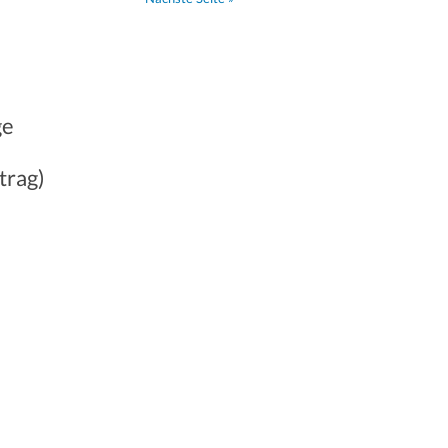
ge
trag)