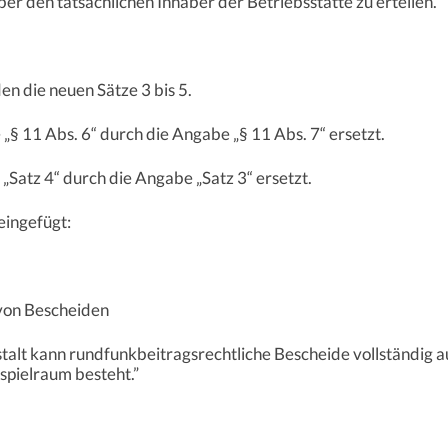
r den tatsächlichen Inhaber der Betriebsstätte zu erteilen.“
en die neuen Sätze 3 bis 5.
„§ 11 Abs. 6“ durch die Angabe „§ 11 Abs. 7“ ersetzt.
„Satz 4“ durch die Angabe „Satz 3“ ersetzt.
eingefügt:
 von Bescheiden
alt kann rundfunkbeitragsrechtliche Bescheide vollständig au
spielraum besteht.”