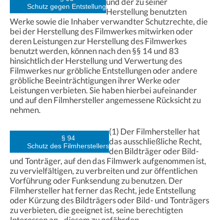
und der zu seiner
Schutz gegen Entstellung
Herstellung benutzten
Werke sowie die Inhaber verwandter Schutzrechte, die
bei der Herstellung des Filmwerkes mitwirken oder
deren Leistungen zur Herstellung des Filmwerkes
benutzt werden, können nach den §§ 14 und 83
hinsichtlich der Herstellung und Verwertung des
Filmwerkes nur gröbliche Entstellungen oder andere
gröbliche Beeinträchtigungen ihrer Werke oder
Leistungen verbieten. Sie haben hierbei aufeinander
und auf den Filmhersteller angemessene Rücksicht zu
nehmen.
(1) Der Filmhersteller hat
§ 94
das ausschließliche Recht,
Schutz des Filmherstellers
den Bildträger oder Bild-
und Tonträger, auf den das Filmwerk aufgenommen ist,
zu vervielfältigen, zu verbreiten und zur öffentlichen
Vorführung oder Funksendung zu benutzen. Der
Filmhersteller hat ferner das Recht, jede Entstellung
oder Kürzung des Bildträgers oder Bild- und Tonträgers
zu verbieten, die geeignet ist, seine berechtigten
Interessen an - diesem zu gefährden.