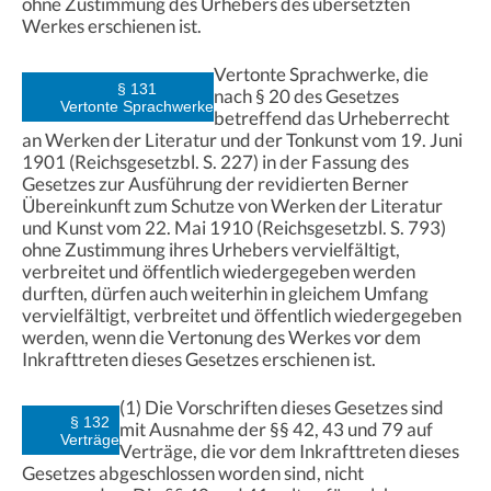
ohne Zustimmung des Urhebers des übersetzten
Werkes erschienen ist.
Vertonte Sprachwerke, die
§ 131
nach § 20 des Gesetzes
Vertonte Sprachwerke
betreffend das Urheberrecht
an Werken der Literatur und der Tonkunst vom 19. Juni
1901 (Reichsgesetzbl. S. 227) in der Fassung des
Gesetzes zur Ausführung der revidierten Berner
Übereinkunft zum Schutze von Werken der Literatur
und Kunst vom 22. Mai 1910 (Reichsgesetzbl. S. 793)
ohne Zustimmung ihres Urhebers vervielfältigt,
verbreitet und öffentlich wiedergegeben werden
durften, dürfen auch weiterhin in gleichem Umfang
vervielfältigt, verbreitet und öffentlich wiedergegeben
werden, wenn die Vertonung des Werkes vor dem
Inkrafttreten dieses Gesetzes erschienen ist.
(1) Die Vorschriften dieses Gesetzes sind
§ 132
mit Ausnahme der §§ 42, 43 und 79 auf
Verträge
Verträge, die vor dem Inkrafttreten dieses
Gesetzes abgeschlossen worden sind, nicht