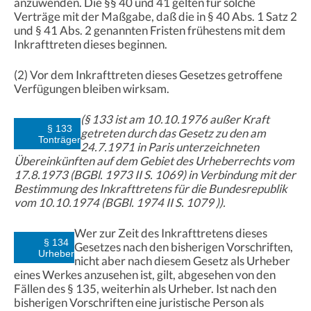
anzuwenden. Die §§ 40 und 41 gelten für solche
Verträge mit der Maßgabe, daß die in § 40 Abs. 1 Satz 2
und § 41 Abs. 2 genannten Fristen frühestens mit dem
Inkrafttreten dieses beginnen.
(2) Vor dem Inkrafttreten dieses Gesetzes getroffene
Verfügungen bleiben wirksam.
(§ 133 ist am 10.10.1976 außer Kraft
§ 133
getreten durch das Gesetz zu den am
Tonträger
24.7.1971 in Paris unterzeichneten
Übereinkünften auf dem Gebiet des Urheberrechts vom
17.8.1973 (BGBl. 1973 II S. 1069) in Verbindung mit der
Bestimmung des Inkrafttretens für die Bundesrepublik
vom 10.10.1974 (BGBl. 1974 II S. 1079 )).
Wer zur Zeit des Inkrafttretens dieses
§ 134
Gesetzes nach den bisherigen Vorschriften,
Urheber
nicht aber nach diesem Gesetz als Urheber
eines Werkes anzusehen ist, gilt, abgesehen von den
Fällen des § 135, weiterhin als Urheber. Ist nach den
bisherigen Vorschriften eine juristische Person als