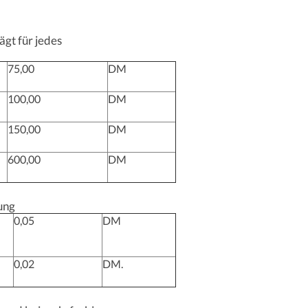
ägt für jedes
75,00
DM
100,00
DM
150,00
DM
600,00
DM
ung
0,05
DM
0,02
DM.