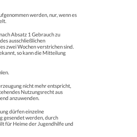
g aufgenommen werden, nur, wenn es
lt.
g nach Absatz 1 Gebrauch zu
des ausschließlichen
fes zwei Wochen verstrichen sind.
kannt, so kann die Mitteilung
hlen.
rzeugung nicht mehr entspricht,
stehendes Nutzungsrecht aus
chend anzuwenden.
dung dürfen einzelne
ng gesendet werden, durch
ilt für Heime der Jugendhilfe und