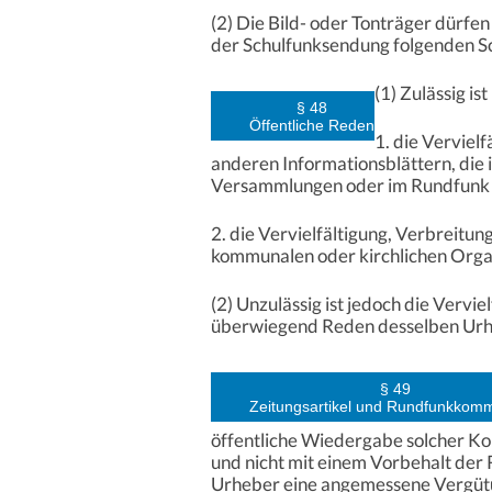
(2) Die Bild- oder Tonträger dürfe
der Schulfunksendung folgenden Sc
(1) Zulässig ist
§ 48
Öffentliche Reden
1. die Verviel
anderen Informationsblättern, die
Versammlungen oder im Rundfunk g
2. die Vervielfältigung, Verbreitu
kommunalen oder kirchlichen Orga
(2) Unzulässig ist jedoch die Vervi
überwiegend Reden desselben Urhe
§ 49
Zeitungsartikel und Rundfunkkom
öffentliche Wiedergabe solcher Kom
und nicht mit einem Vorbehalt der 
Urheber eine angemessene Vergütung