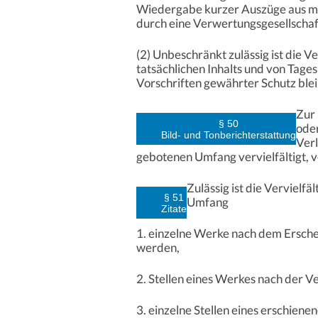
Wiedergabe kurzer Auszüge aus me
durch eine Verwertungsgesellscha
(2) Unbeschränkt zulässig ist die 
tatsächlichen Inhalts und von Tages
Vorschriften gewährter Schutz blei
Zur 
§ 50
oder
Bild- und Tonberichterstattung
Ver
gebotenen Umfang vervielfältigt, 
Zulässig ist die Verviel
§ 51
Umfang
Zitate
1. einzelne Werke nach dem Ersche
werden,
2. Stellen eines Werkes nach der 
3. einzelne Stellen eines erschie