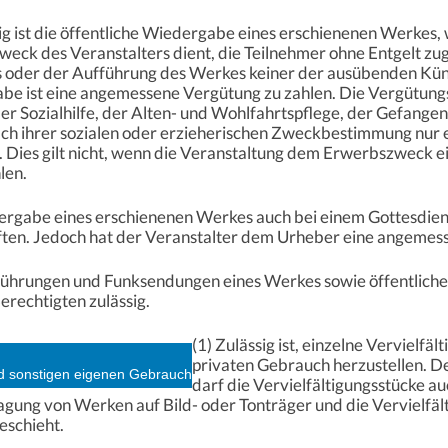
sig ist die öffentliche Wiedergabe eines erschienenen Werke
eck des Veranstalters dient, die Teilnehmer ohne Entgelt zu
 oder der Aufführung des Werkes keiner der ausübenden Küns
be ist eine angemessene Vergütung zu zahlen. Die Vergütungspf
er Sozialhilfe, der Alten- und Wohlfahrtspflege, der Gefang
nach ihrer sozialen oder erzieherischen Zweckbestimmung nu
 Dies gilt nicht, wenn die Veranstaltung dem Erwerbszweck ein
len.
edergabe eines erschienenen Werkes auch bei einem Gottesdiens
ten. Jedoch hat der Veranstalter dem Urheber eine angemess
führungen und Funksendungen eines Werkes sowie öffentlich
Berechtigten zulässig.
(1) Zulässig ist, einzelne Vervielf
privaten Gebrauch herzustellen. De
nd sonstigen eigenen Gebrauch
darf die Vervielfältigungsstücke a
rtragung von Werken auf Bild- oder Tonträger und die Vervielf
eschieht.