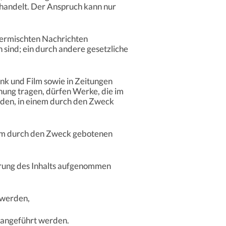
handelt. Der Anspruch kann nur
 vermischten Nachrichten
 sind; ein durch andere gesetzliche
nk und Film sowie in Zeitungen
nung tragen, dürfen Werke, die im
rden, in einem durch den Zweck
inem durch den Zweck gebotenen
terung des Inhalts aufgenommen
 werden,
k angeführt werden.