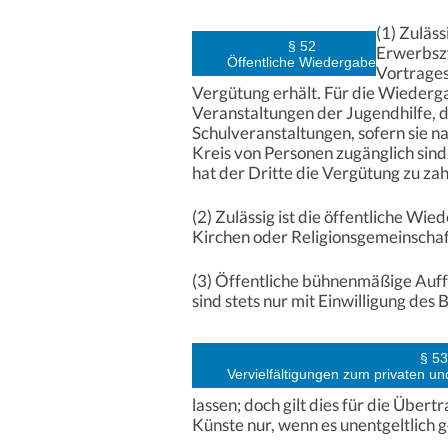
(1) Zuläs
§ 52
Erwerbszw
Öffentliche Wiedergabe
Vortrages
Vergütung erhält. Für die Wiederga
Veranstaltungen der Jugendhilfe, d
Schulveranstaltungen, sofern sie 
Kreis von Personen zugänglich sind.
hat der Dritte die Vergütung zu zah
(2) Zulässig ist die öffentliche Wi
Kirchen oder Religionsgemeinschaf
(3) Öffentliche bühnenmäßige Auf
sind stets nur mit Einwilligung des 
§ 53
Vervielfältigungen zum privaten u
lassen; doch gilt dies für die Übe
Künste nur, wenn es unentgeltlich g