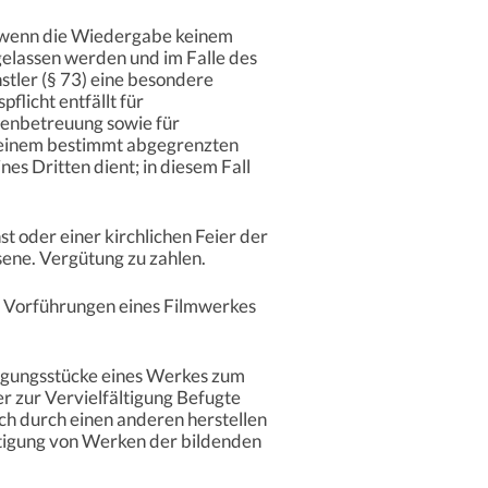
s, wenn die Wiedergabe keinem
gelassen werden und im Falle des
tler (§ 73) eine besondere
licht entfällt für
enenbetreuung sowie für
r einem bestimmt abgegrenzten
es Dritten dient; in diesem Fall
t oder einer kirchlichen Feier der
ene. Vergütung zu zahlen.
e Vorführungen eines Filmwerkes
ältigungsstücke eines Werkes zum
r zur Vervielfältigung Befugte
uch durch einen anderen herstellen
ältigung von Werken der bildenden