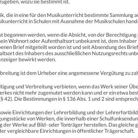
zugeben, wozu sie bestimmt ist.
usik, die in eine für den Musikunterricht bestimmte Sammlun
ikunterricht in Schulen mit Ausnahme der Musikschulen hande
erst begonnen werden, wenn die Absicht, von der Berechtigun
in Wohnort oder Aufenthaltsort unbekannt ist, dem Inhaber 
nen Brief mitgeteilt worden ist und seit Absendung des Brie
ltsort des Inhabers des ausschließlichen Nutzungsrechts unbe
anzeiger bewirkt werden.
erbreitung ist dem Urheber eine angemessene Vergütung zu za
ältigung und Verbreitung verbieten, wenn das Werk seiner Übe
erkes nicht mehr zugemutet werden kann und er ein etwa be
§ 42). Die Bestimmungen in § 136 Abs. 1 und 2 sind entspre
 sowie Einrichtungen der Lehrerbildung und der Lehrerfortbil
igungsstücke von Werken, die innerhalb einer Schulfunksendu
 der Werke auf Bild- oder Tonträger herstellen. Das gleiche g
der vergleichbare Einrichtungen in öffentlicher Trägerschaft.