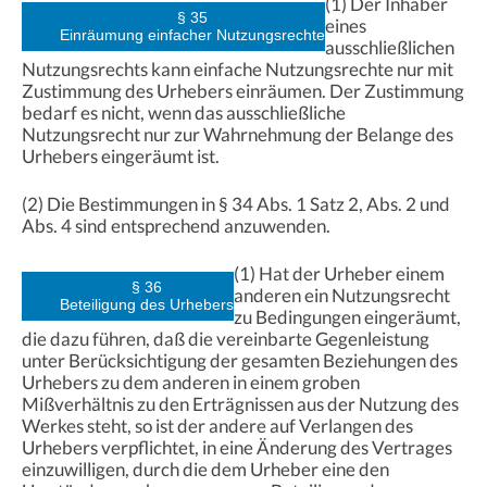
(1) Der Inhaber
§ 35
eines
Einräumung einfacher Nutzungsrechte
ausschließlichen
Nutzungsrechts kann einfache Nutzungsrechte nur mit
Zustimmung des Urhebers einräumen. Der Zustimmung
bedarf es nicht, wenn das ausschließliche
Nutzungsrecht nur zur Wahrnehmung der Belange des
Urhebers eingeräumt ist.
(2) Die Bestimmungen in § 34 Abs. 1 Satz 2, Abs. 2 und
Abs. 4 sind entsprechend anzuwenden.
(1) Hat der Urheber einem
§ 36
anderen ein Nutzungsrecht
Beteiligung des Urhebers
zu Bedingungen eingeräumt,
die dazu führen, daß die vereinbarte Gegenleistung
unter Berücksichtigung der gesamten Beziehungen des
Urhebers zu dem anderen in einem groben
Mißverhältnis zu den Erträgnissen aus der Nutzung des
Werkes steht, so ist der andere auf Verlangen des
Urhebers verpflichtet, in eine Änderung des Vertrages
einzuwilligen, durch die dem Urheber eine den