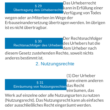
Das Urheberrecht
§ 29
kann in Erfüllung einer
Übertragung des Urheberrechts
Verfügung von Todes
wegen oder an Miterben im Wege der
Erbauseinandersetzung übertragen werden. Im übrigen
ist es nicht übertragbar.
Der Rechtsnachfolger
§ 30
des Urhebers hat die
Rechtsnachfolger des Urhebers
dem Urheber nach
diesem Gesetz zustehenden Rechte, soweit nichts
anderes bestimmt ist.
2. Nutzungsrechte
(1) Der Urheber
kann einem anderen
§ 31
das Recht
Einräumung von Nutzungsrechten
einräumen, das
Werk auf einzelne oder alle Nutzungsarten zu nutzen
(Nutzungsrecht). Das Nutzungsrecht kann als einfaches
oder ausschließliches Recht eingeräumt werden.