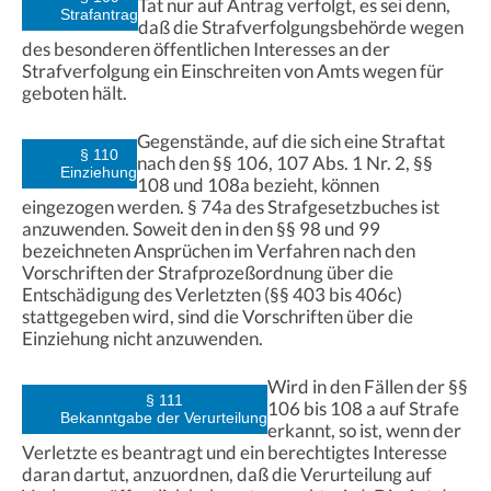
Tat nur auf Antrag verfolgt, es sei denn,
Strafantrag
daß die Strafverfolgungsbehörde wegen
des besonderen öffentlichen Interesses an der
Strafverfolgung ein Einschreiten von Amts wegen für
geboten hält.
Gegenstände, auf die sich eine Straftat
§ 110
nach den §§ 106, 107 Abs. 1 Nr. 2, §§
Einziehung
108 und 108a bezieht, können
eingezogen werden. § 74a des Strafgesetzbuches ist
anzuwenden. Soweit den in den §§ 98 und 99
bezeichneten Ansprüchen im Verfahren nach den
Vorschriften der Strafprozeßordnung über die
Entschädigung des Verletzten (§§ 403 bis 406c)
stattgegeben wird, sind die Vorschriften über die
Einziehung nicht anzuwenden.
Wird in den Fällen der §§
§ 111
106 bis 108 a auf Strafe
Bekanntgabe der Verurteilung
erkannt, so ist, wenn der
Verletzte es beantragt und ein berechtigtes Interesse
daran dartut, anzuordnen, daß die Verurteilung auf