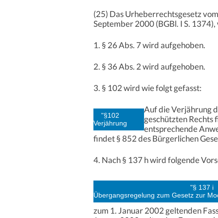
(25) Das Urheberrechtsgesetz vom 9
September 2000 (BGBl. I S. 1374), 
1. § 26 Abs. 7 wird aufgehoben.
2. § 36 Abs. 2 wird aufgehoben.
3. § 102 wird wie folgt gefasst:
Auf die Verjährung 
"§102
geschützten Rechts f
Verjährung
entsprechende Anwen
findet § 852 des Bürgerlichen Ge
4. Nach § 137 h wird folgende Vorsc
"§ 137 i
Übergangsregelung zum Gesetz zur Mod
zum 1. Januar 2002 geltenden Fass