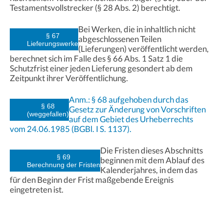
Testamentsvollstrecker (§ 28 Abs. 2) berechtigt.
Bei Werken, die in inhaltlich nicht
§ 67
abgeschlossenen Teilen
Lieferungswerke
(Lieferungen) veröffentlicht werden,
berechnet sich im Falle des § 66 Abs. 1 Satz 1 die
Schutzfrist einer jeden Lieferung gesondert ab dem
Zeitpunkt ihrer Veröffentlichung.
Anm.: § 68 aufgehoben durch das
§ 68
Gesetz zur Änderung von Vorschriften
(weggefallen)
auf dem Gebiet des Urheberrechts
vom 24.06.1985 (BGBl. I S. 1137).
Die Fristen dieses Abschnitts
§ 69
beginnen mit dem Ablauf des
Berechnung der Fristen
Kalenderjahres, in dem das
für den Beginn der Frist maßgebende Ereignis
eingetreten ist.