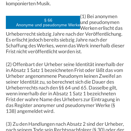
komponierten Musik.
(1) Bei anonymen
§ 66
und pseudonymen
Anonyme und pseudonyme Werke
Werken erlischt das
Urheberrecht siebzig Jahre nach der Veröffentlichung.
Es erlischt jedoch bereits siebzig Jahre nach der
Schaffung des Werkes, wenn das Werk innerhalb dieser
Frist nicht veröffentlicht worden ist.
(2) Offenbart der Urheber seine Identität innerhalb der
in Absatz 1 Satz 1 bezeichneten Frist oder läßt das vom
Urheber angenommene Pseudonym keinen Zweifel an
seiner Identität zu, so berechnet sich die Dauer des
Urheberrechts nach den §§ 64 und 65. Dasselbe gilt,
wenn innerhalb der in Absatz 1 Satz 1 bezeichneten
Frist der wahre Name des Urhebers zur Eintragung in
das Register anonymer und pseudonymer Werke (§
138) angemeldet wird.
(3) Zu den Handlungen nach Absatz 2 sind der Urheber,
nach seinem Tode sein Rechtsnachfolger (§ 30) oder der