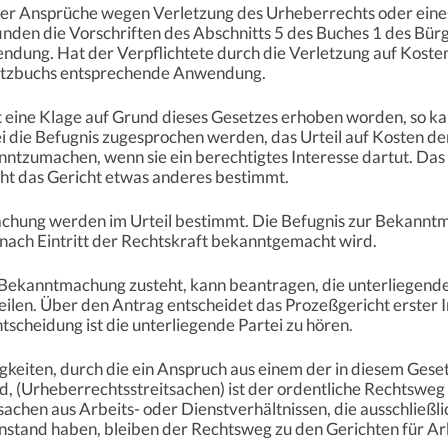
der Ansprüche wegen Verletzung des Urheberrechts oder ein
inden die Vorschriften des Abschnitts 5 des Buches 1 des Bü
dung. Hat der Verpflichtete durch die Verletzung auf Kosten
setzbuchs entsprechende Anwendung.
st eine Klage auf Grund dieses Gesetzes erhoben worden, so k
i die Befugnis zugesprochen werden, das Urteil auf Kosten der
ntzumachen, wenn sie ein berechtigtes Interesse dartut. Das 
t das Gericht etwas anderes bestimmt.
hung werden im Urteil bestimmt. Die Befugnis zur Bekanntma
 nach Eintritt der Rechtskraft bekanntgemacht wird.
ur Bekanntmachung zusteht, kann beantragen, die unterliegend
len. Über den Antrag entscheidet das Prozeßgericht erster 
scheidung ist die unterliegende Partei zu hören.
tigkeiten, durch die ein Anspruch aus einem der in diesem Ges
d, (Urheberrechtsstreitsachen) ist der ordentliche Rechtsweg
achen aus Arbeits- oder Dienstverhältnissen, die ausschließli
stand haben, bleiben der Rechtsweg zu den Gerichten für Ar