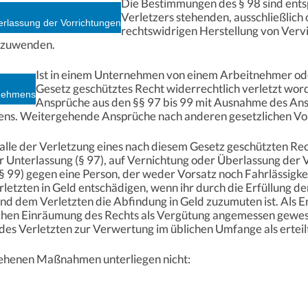
Die Bestimmungen des § 98 sind ents
Verletzers stehenden, ausschließlich 
erlassung der Vorrichtungen
rechtswidrigen Herstellung von Verv
nzuwenden.
Ist in einem Unternehmen von einem Arbeitnehmer od
Gesetz geschütztes Recht widerrechtlich verletzt word
rnehmens
Ansprüche aus den §§ 97 bis 99 mit Ausnahme des An
ns. Weitergehende Ansprüche nach anderen gesetzlichen Vors
 Falle der Verletzung eines nach diesem Gesetz geschützten Re
r Unterlassung (§ 97), auf Vernichtung oder Überlassung der V
 99) gegen eine Person, der weder Vorsatz noch Fahrlässigkeit 
tzten in Geld entschädigen, wenn ihr durch die Erfüllung de
d dem Verletzten die Abfindung in Geld zuzumuten ist. Als En
glichen Einräumung des Rechts als Vergütung angemessen gewe
 des Verletzten zur Verwertung im üblichen Umfange als erteil
sehenen Maßnahmen unterliegen nicht: