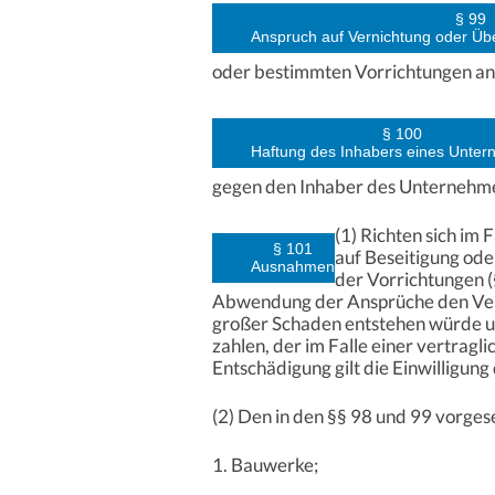
§ 99
Anspruch auf Vernichtung oder Üb
oder bestimmten Vorrichtungen a
§ 100
Haftung des Inhabers eines Unte
gegen den Inhaber des Unternehme
(1) Richten sich im
§ 101
auf Beseitigung ode
Ausnahmen
der Vorrichtungen (§
Abwendung der Ansprüche den Verle
großer Schaden entstehen würde un
zahlen, der im Falle einer vertra
Entschädigung gilt die Einwilligung
(2) Den in den §§ 98 und 99 vorge
1. Bauwerke;