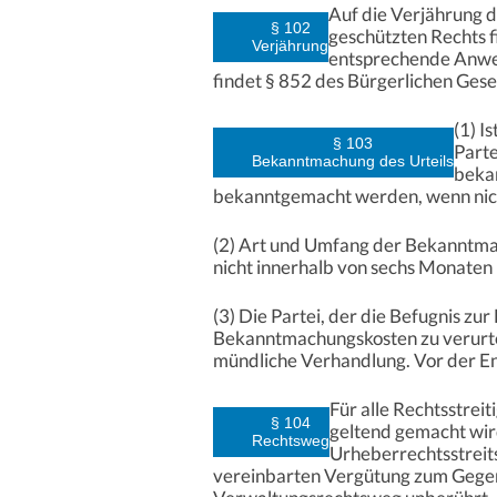
Auf die Verjährung 
§ 102
geschützten Rechts f
Verjährung
entsprechende Anwen
findet § 852 des Bürgerlichen Ge
(1) I
§ 103
Parte
Bekanntmachung des Urteils
bekan
bekanntgemacht werden, wenn nich
(2) Art und Umfang der Bekanntmac
nicht innerhalb von sechs Monaten
(3) Die Partei, der die Befugnis z
Bekanntmachungskosten zu verurtei
mündliche Verhandlung. Vor der Ent
Für alle Rechtsstrei
§ 104
geltend gemacht wir
Rechtsweg
Urheberrechtsstreits
vereinbarten Vergütung zum Gegen