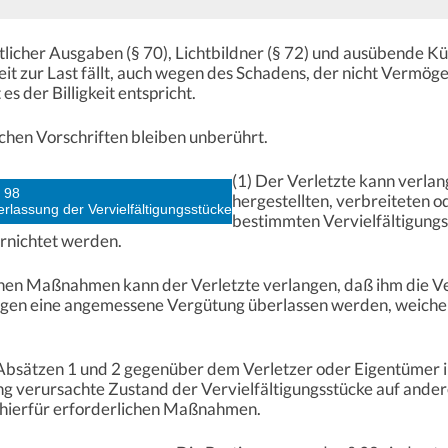
tlicher Ausgaben (§ 70), Lichtbildner (§ 72) und ausübende K
eit zur Last fällt, auch wegen des Schadens, der nicht Vermög
s der Billigkeit entspricht.
chen Vorschriften bleiben unberührt.
(1) Der Verletzte kann verlan
 98
hergestellten, verbreiteten 
rlassung der Vervielfältigungsstücke
bestimmten Vervielfältigungss
ernichtet werden.
enen Maßnahmen kann der Verletzte verlangen, daß ihm die Ver
egen eine angemessene Vergütung überlassen werden, weiche 
bsätzen 1 und 2 gegenüber dem Verletzer oder Eigentümer im
g verursachte Zustand der Vervielfältigungsstücke auf ander
e hierfür erforderlichen Maßnahmen.