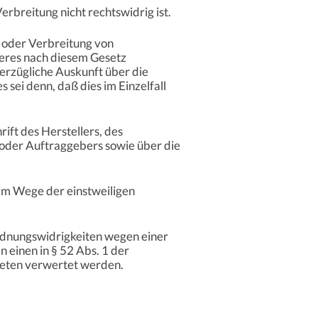
rbreitung nicht rechtswidrig ist.
g oder Verbreitung von
deres nach diesem Gesetz
verzügliche Auskunft über die
sei denn, daß dies im Einzelfall
ft des Herstellers, des
 oder Auftraggebers sowie über die
t im Wege der einstweiligen
rdnungswidrigkeiten wegen einer
 einen in § 52 Abs. 1 der
teten verwertet werden.