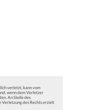
ich verletzt, kann vom
 und, wenn dem Verletzer
en. An Stelle des
 Verletzung des Rechts erzielt