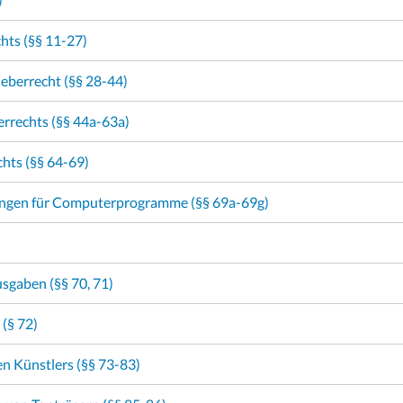
hts (§§ 11-27)
eberrecht (§§ 28-44)
errechts (§§ 44a-63a)
hts (§§ 64-69)
ungen für Computerprogramme (§§ 69a-69g)
sgaben (§§ 70, 71)
 (§ 72)
n Künstlers (§§ 73-83)