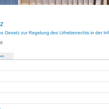
tz
es Gesetz zur Regelung des Urheberrechts in der Inf
88
ien
)
)