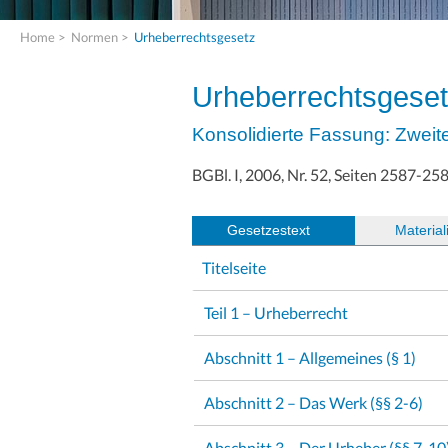
Home
>
Normen
>
Urheberrechtsgesetz
Urheberrechtsgese
Konsolidierte Fassung: Zweit
BGBl. I, 2006, Nr. 52, Seiten 2587-25
Gesetzestext
(
Material
Titelseite
Teil 1 – Urheberrecht
Abschnitt 1 – Allgemeines (§ 1)
Abschnitt 2 – Das Werk (§§ 2-6)
Abschnitt 3 – Der Urheber (§§ 7-10