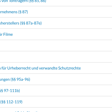
s von Tonträgern (§§ 85, 86)
ernehmens (§ 87)
herstellers (§§ 87a-87e)
ür Filme
 für Urheberrecht und verwandte Schutzrechte
ungen (§§ 95a-96)
(§§ 97-111b)
 (§§ 112-119)