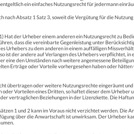
ntgeltlich ein einfaches Nutzungsrecht für jedermann einrä
h nach Absatz 1 Satz 3, soweit die Vergütung für die Nutzun
1) Hat der Urheber einem anderen ein Nutzungsrecht zu Bed
ühren, dass die vereinbarte Gegenleistung unter Berücksich
es Urhebers zu dem anderen in einem auffälligen Missverhält
so ist der andere auf Verlangen des Urhebers verpflichtet, in
ber eine den Umständen nach weitere angemessene Beteiligun
elten Erträge oder Vorteile vorhergesehen haben oder hätten 
cht übertragen oder weitere Nutzungsrechte eingeräumt und er
n oder Vorteilen eines Dritten, so haftet dieser dem Urhebe
der vertraglichen Beziehungen in der Lizenzkette. Die Haftung
ätzen 1 und 2 kann im Voraus nicht verzichtet werden. Die An
fügung über die Anwartschaft ist unwirksam. Der Urheber kann
äumen.