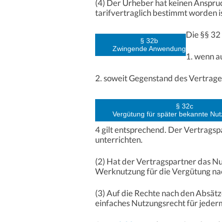
(4) Der Urheber hat keinen Anspru
tarifvertraglich bestimmt worden i
Die §§ 32
§ 32b
Zwingende Anwendung
1. wenn a
2. soweit Gegenstand des Vertrage
§ 32c
Vergütung für später bekannte Nu
4 gilt entsprechend. Der Vertrags
unterrichten.
(2) Hat der Vertragspartner das N
Werknutzung für die Vergütung nac
(3) Auf die Rechte nach den Absätz
einfaches Nutzungsrecht für jede