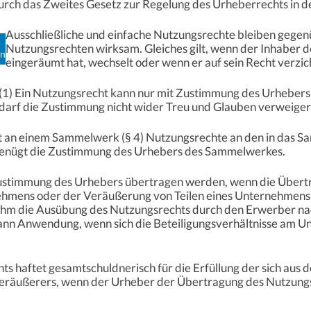
rch das Zweites Gesetz zur Regelung des Urheberrechts in de
Ausschließliche und einfache Nutzungsrechte bleiben gege
Nutzungsrechten wirksam. Gleiches gilt, wenn der Inhaber d
en
eingeräumt hat, wechselt oder wenn er auf sein Recht verzic
(1) Ein Nutzungsrecht kann nur mit Zustimmung des Urheber
darf die Zustimmung nicht wider Treu und Glauben verweiger
t an einem Sammelwerk (§ 4) Nutzungsrechte an den in da
genügt die Zustimmung des Urhebers des Sammelwerkes.
Zustimmung des Urhebers übertragen werden, wenn die Über
mens oder der Veräußerung von Teilen eines Unternehmens 
ihm die Ausübung des Nutzungsrechts durch den Erwerber na
 dann Anwendung, wenn sich die Beteiligungsverhältnisse am 
.
ts haftet gesamtschuldnerisch für die Erfüllung der sich aus
räußerers, wenn der Urheber der Übertragung des Nutzungsre