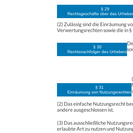
§ 29
Rechtsgeschäfte über das Urheber
(2) Zulässig sind die Einräumung v
Verwertungsrechten sowie die in §
De
§ 30
so
Rechtsnachfolger des Urhebers
§ 31
Einräumung von Nutzungsrechten
(2) Das einfache Nutzungsrecht ber
andere ausgeschlossen ist.
(3) Das ausschließliche Nutzungsre
erlaubte Art zu nutzen und Nutzu