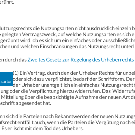
erührt.
Nutzungsrechts die Nutzungsarten nicht ausdrücklich einzeln b
gelegten Vertragszweck, auf welche Nutzungsarten es sich ers
ngeräumt wird, ob es sich um ein einfaches oder ausschließlic
chen und welchen Einschränkungen das Nutzungsrecht unterli
en durch das
Zweites Gesetz zur Regelung des Urheberrechts i
(1) Ein Vertrag, durch den der Urheber Rechte für un
oder sich dazu verpflichtet, bedarf der Schriftform. Der
gsarten
der Urheber unentgeltlich ein einfaches Nutzungsrecht
ng oder die Verpflichtung hierzu widerrufen. Das Widerrufsr
Mitteilung über die beabsichtigte Aufnahme der neuen Art 
schrift abgesendet hat.
wenn sich die Parteien nach Bekanntwerden der neuen Nutzungs
fsrecht entfällt auch, wenn die Parteien die Vergütung nach
Es erlischt mit dem Tod des Urhebers.