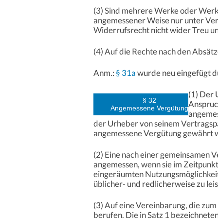
(3) Sind mehrere Werke oder Werkb
angemessener Weise nur unter Ver
Widerrufsrecht nicht wider Treu u
(4) Auf die Rechte nach den Absätz
Anm.:
§ 31a
wurde neu eingefügt du
(1) Der
§ 32
Anspruch
Angemessene Vergütung
angemess
der Urheber von seinem Vertragspa
angemessene Vergütung gewährt w
(2) Eine nach einer gemeinsamen Ve
angemessen, wenn sie im Zeitpunkt
eingeräumten Nutzungsmöglichkeit
üblicher- und redlicherweise zu leist
(3) Auf eine Vereinbarung, die zum
berufen. Die in Satz 1 bezeichnet