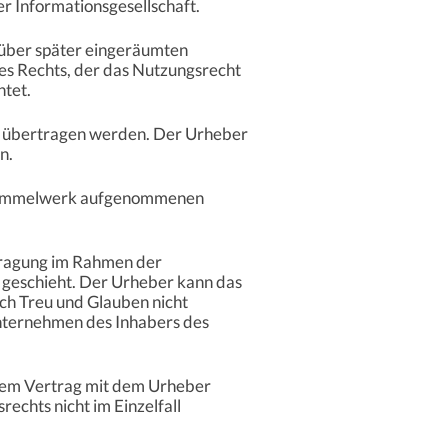
r Informationsgesellschaft.
nüber später eingeräumten
es Rechts, der das Nutzungsrecht
htet.
s übertragen werden. Der Urheber
n.
s Sammelwerk aufgenommenen
tragung im Rahmen der
geschieht. Der Urheber kann das
ch Treu und Glauben nicht
Unternehmen des Inhabers des
 dem Vertrag mit dem Urheber
chts nicht im Einzelfall