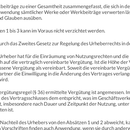
eiträge zu einer Gesamtheit zusammengefasst, die sich in de
wendung sämtlicher Werke oder Werkbeiträge verwerten läss
nd Glauben ausüben.
en 1 bis 3 kann im Voraus nicht verzichtet werden.
rch das Zweites Gesetz zur Regelung des Urheberrechts in de
 Urheber hat für die Einräumung von Nutzungsrechten und die
 auf die vertraglich vereinbarte Vergütung. Ist die Höhe der 
ene Vergütung als vereinbart. Soweit die vereinbarte Vergü
rtner die Einwilligung in die Änderung des Vertrages verlan
ird.
rgütungsregel (§ 36) ermittelte Vergütung ist angemessen. Im
 des Vertragsschlusses dem entspricht, was im Geschäftsver
, insbesondere nach Dauer und Zeitpunkt der Nutzung, unter
en ist.
 Nachteil des Urhebers von den Absätzen 1 und 2 abweicht, ka
en Vorschriften finden auch Anwendung, wenn sie durch ande