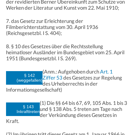
der revidierten Berner Übereinkunft zum Schutze von
Werken der Literatur und Kunst vom 22. Mai 1910;
7. das Gesetz zur Erleichterung der
Filmberichterstattung vom 30. April 1936
(Reichsgesetzbl. I S. 404);
8. § 10 des Gesetzes über die Rechtsstellung
heimatloser Ausländer im Bundesgebiet vom 25. April
1951 (Bundesgesetzbl. I S. 269).
(Anm.: Aufgehoben durch
Art. 1
§ 142
Ziffer 53
des Gesetzes zur Regelung
(weggefallen)
des Urheberrechts in der
Informationsgesellschaft)
(1) Die §§ 64 bis 67, 69, 105 Abs. 1 bis 3
§ 143
und § 138 Abs. 5 treten am Tage nach
Inkrafttreten
der Verkündung dieses Gesetzes in
Kraft.
(2) Im übrigen tritt dieses Gesetz am 1. Januar 1966 in