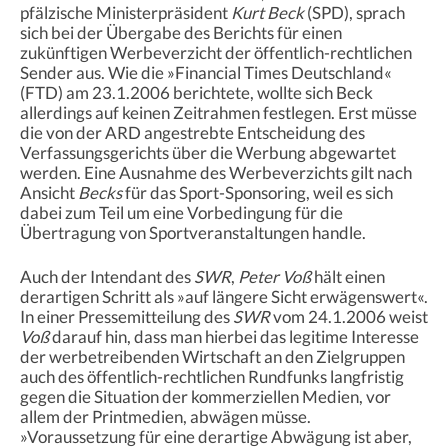
pfälzische Ministerpräsident
Kurt Beck
(SPD), sprach
sich bei der Übergabe des Berichts für einen
zukünftigen Werbeverzicht der öffentlich-rechtlichen
Sender aus. Wie die »Financial Times Deutschland«
(FTD) am 23.1.2006 berichtete, wollte sich Beck
allerdings auf keinen Zeitrahmen festlegen. Erst müsse
die von der ARD angestrebte Entscheidung des
Verfassungsgerichts über die Werbung abgewartet
werden. Eine Ausnahme des Werbeverzichts gilt nach
Ansicht
Becks
für das Sport-Sponsoring, weil es sich
dabei zum Teil um eine Vorbedingung für die
Übertragung von Sportveranstaltungen handle.
Auch der Intendant des
SWR
,
Peter Voß
hält einen
derartigen Schritt als »auf längere Sicht erwägenswert«.
In einer Pressemitteilung des
SWR
vom 24.1.2006 weist
Voß
darauf hin, dass man hierbei das legitime Interesse
der werbetreibenden Wirtschaft an den Zielgruppen
auch des öffentlich-rechtlichen Rundfunks langfristig
gegen die Situation der kommerziellen Medien, vor
allem der Printmedien, abwägen müsse.
»Voraussetzung für eine derartige Abwägung ist aber,