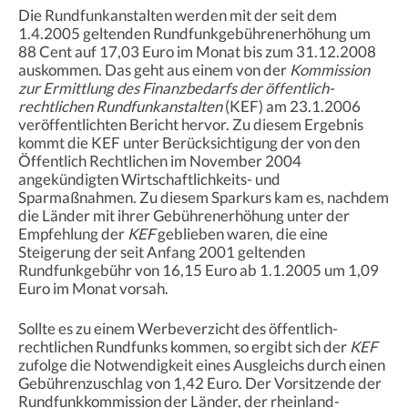
Die Rundfunkanstalten werden mit der seit dem
1.4.2005 geltenden Rundfunkgebührenerhöhung um
88 Cent auf 17,03 Euro im Monat bis zum 31.12.2008
auskommen. Das geht aus einem von der
Kommission
zur Ermittlung des Finanzbedarfs der öffentlich-
rechtlichen Rundfunkanstalten
(KEF) am 23.1.2006
veröffentlichten Bericht hervor. Zu diesem Ergebnis
kommt die KEF unter Berücksichtigung der von den
Öffentlich Rechtlichen im November 2004
angekündigten Wirtschaftlichkeits- und
Sparmaßnahmen. Zu diesem Sparkurs kam es, nachdem
die Länder mit ihrer Gebührenerhöhung unter der
Empfehlung der
KEF
geblieben waren, die eine
Steigerung der seit Anfang 2001 geltenden
Rundfunkgebühr von 16,15 Euro ab 1.1.2005 um 1,09
Euro im Monat vorsah.
Sollte es zu einem Werbeverzicht des öffentlich-
rechtlichen Rundfunks kommen, so ergibt sich der
KEF
zufolge die Notwendigkeit eines Ausgleichs durch einen
Gebührenzuschlag von 1,42 Euro. Der Vorsitzende der
Rundfunkkommission der Länder, der rheinland-